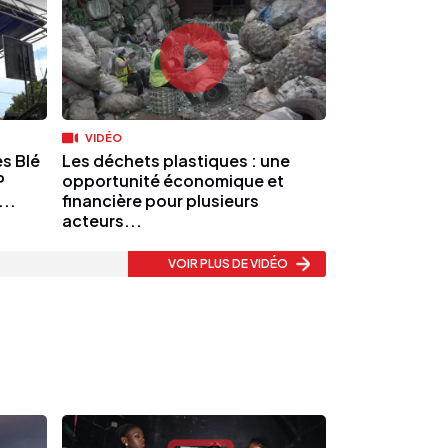
VIDÉO
es Blé
Les déchets plastiques : une
P
opportunité économique et
...
financière pour plusieurs
acteurs...
VOIR PLUS
DE VIDÉO