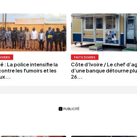
DIVERS
FAITS DIVERS
 : La police intensifie la
Côte d’Ivoire / Le chef d’
contre les fumoirs et les
d’une banque détourne plu
ux...
26...
PUBLICITÉ