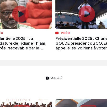
ÉO
VIDÉO
entielle 2025 : La
Présidentielle 2025 : Charl
dature de Tidjane Thiam
GOUDE président du COJE
ée irrecevable par le...
appelle les Ivoiriens à voter
PUBLICITÉ