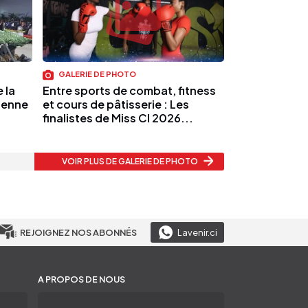
GALERIE DE PHOTO
 la
Entre sports de combat, fitness
rienne
et cours de pâtisserie : Les
finalistes de Miss CI 2026...
VOIR PLUS
DE GALERIE DE PHOTO
REJOIGNEZ NOS ABONNÉS
Lavenir.ci
A PROPOS DE NOUS