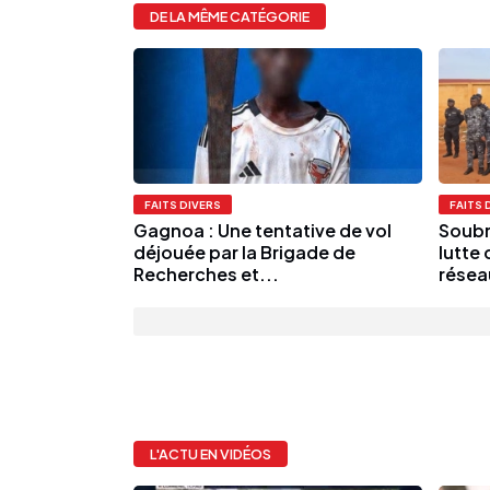
DE LA MÊME CATÉGORIE
FAITS DIVERS
FAITS 
Gagnoa : Une tentative de vol
Soubré
déjouée par la Brigade de
lutte 
Recherches et...
résea
L'ACTU EN VIDÉOS