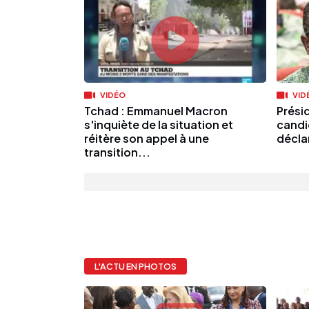
VIDÉO
VID
Tchad : Emmanuel Macron
Présid
s'inquiète de la situation et
candi
réitère son appel à une
déclar
transition...
L'ACTU EN PHOTOS