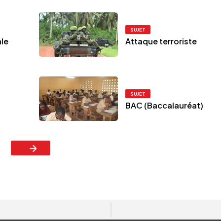
SUJET
le
Attaque terroriste
SUJET
BAC (Baccalauréat)