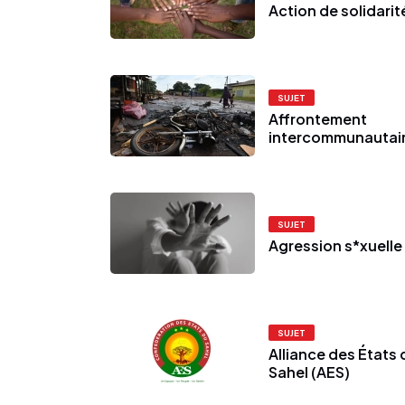
Action de solidarit
SUJET
Affrontement
intercommunautai
SUJET
Agression s*xuelle
SUJET
Alliance des États 
Sahel (AES)