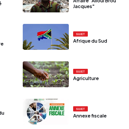
Affaire "Alloui Brou
é
Jacques"
SUJET
Afrique du Sud
re
SUJET
Agriculture
SUJET
du
Annexe fiscale