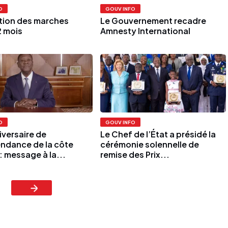
O
GOUV INFO
ction des marches
Le Gouvernement recadre
2 mois
Amnesty International
O
GOUV INFO
iversaire de
Le Chef de l’État a présidé la
endance de la côte
cérémonie solennelle de
 : message à la...
remise des Prix...