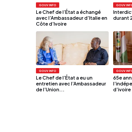
GOUV INFO
GOUV INF
Le Chef de l’État a échangé
Interdi
avec l’Ambassadeur d’Italie en
durant 
Côte d’Ivoire
GOUV INFO
GOUV INF
Le Chef de l’État a eu un
65e ann
entretien avec l’Ambassadeur
l’indép
de l’Union...
d’ivoire