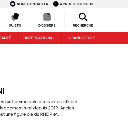
NOUS CONTACTER
A PROPOS DE NOUS
SUJETS
DOSSIERS
RECHERCHE
SANTÉ
INTERNATIONAL
GRAND GENRE
NI
t un homme politique ivoirien influent,
veloppement rural depuis 2019. Ancien
st une figure clé du RHDP et...