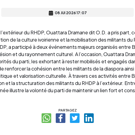
08 JUI 2026 17:07
 l’extérieur du RHDP, Ouattara Dramane dit O.D. a pris part, 
ion de la culture ivoirienne et la mobilisation des militants d
HDP, a participé à deux événements majeurs organisés entre B
hésion et du rayonnement culturel. A l’occasion, Ouattara 
torités du parti, les exhortant à rester mobilisés et engagés 
 renforcer la cohésion entre les militants de la diaspora ainsi 
tique et valorisation culturelle. À travers ces activités entr
on et la structuration des militants du RHDP à l’extérieur. En
née illustre la volonté du parti de maintenir un lien fort et c
PARTAGEZ