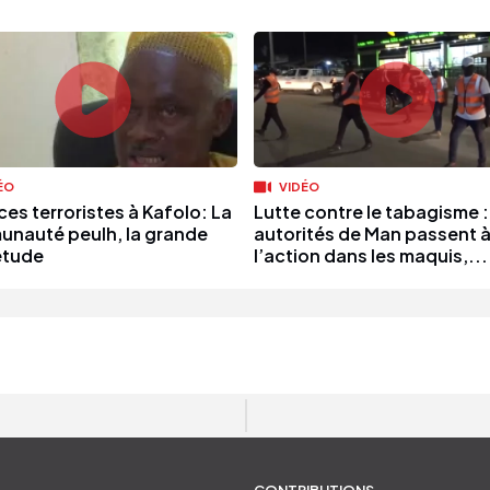
ÉO
VIDÉO
es terroristes à Kafolo: La
Lutte contre le tabagisme :
nauté peulh, la grande
autorités de Man passent 
étude
l’action dans les maquis,...