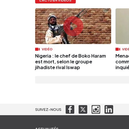
L'ACTU EN VIDÉOS
VIDÉO
VID
Nigeria : le chef de Boko Haram
Menac
est mort, selon le groupe
commu
jihadiste rival Iswap
inqui
SUIVEZ-NOUS