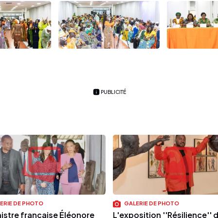
PUBLICITÉ
ERIE DE PHOTO
GALERIE DE PHOTO
nistre française Éléonore
L'exposition ''Résilience'' 