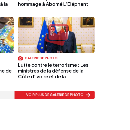
à la
hommage à Abomé L’Eléphant
GALERIE DE PHOTO
Lutte contre le terrorisme : Les
ne de
ministres de la défense de la
Côte d’Ivoire et de la...
VOIR PLUS
DE GALERIE DE PHOTO