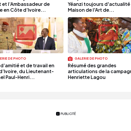
t et l’Ambassadeur de
Yéanzi toujours d'actualité 
 en Côte d’Ivoire...
Maison de l'Art de...
ERIE DE PHOTO
GALERIE DE PHOTO
 d’amitié et de travail en
Résumé des grandes
d’Ivoire, du Lieutenant-
articulations de la campag
el Paul-Henri...
Henriette Lagou
PUBLICITÉ