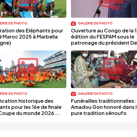
ERIE DE PHOTO
GALERIE DE PHOTO
ration des Eléphants pour
Ouverture au Congo de la 
N Maroc 2025 à Marbella
édition du FESPAM sous le
gne)
patronage du président Den
ERIE DE PHOTO
GALERIE DE PHOTO
fication historique des
Funérailles traditionnelles:
nts pour les 16e de finale
Amadou Gon honoré dans l
 Coupe du monde 2026...
pure tradition sénoufo