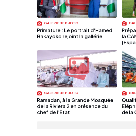
GALERIE DE PHOTO
GAL
Primature : Le portrait d'Hamed
Prépa
Bakayoko rejoint la gallérie
la CA
(Espa
GALERIE DE PHOTO
GAL
Ramadan, à la Grande Mosquée
Quali
de la Riviera 2 en présence du
Elépha
chef de l'Etat
de la