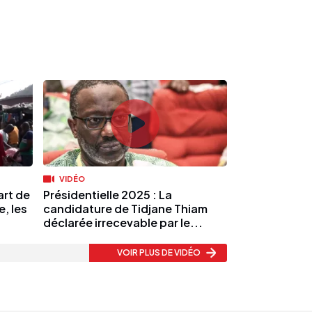
VIDÉO
art de
Présidentielle 2025 : La
e, les
candidature de Tidjane Thiam
déclarée irrecevable par le...
VOIR PLUS
DE VIDÉO