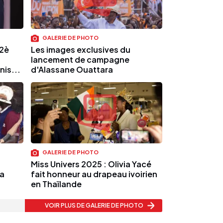
GALERIE DE PHOTO
12è
Les images exclusives du
lancement de campagne
is...
d'Alassane Ouattara
GALERIE DE PHOTO
Miss Univers 2025 : Olivia Yacé
a
fait honneur au drapeau ivoirien
en Thaïlande
VOIR PLUS
DE GALERIE DE PHOTO