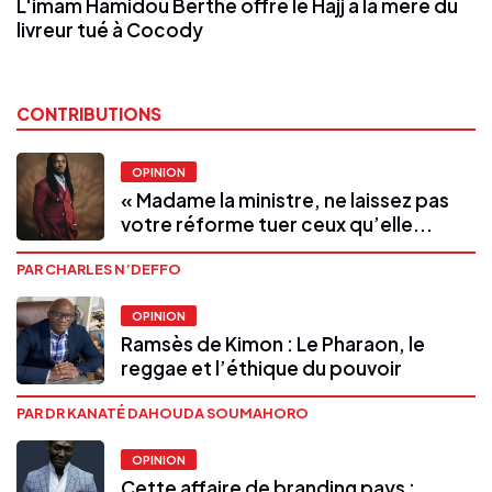
L'imam Hamidou Berthé offre le Hajj à la mère du
livreur tué à Cocody
CONTRIBUTIONS
OPINION
« Madame la ministre, ne laissez pas
votre réforme tuer ceux qu’elle...
PAR CHARLES N’DEFFO
OPINION
Ramsès de Kimon : Le Pharaon, le
reggae et l’éthique du pouvoir
PAR DR KANATÉ DAHOUDA SOUMAHORO
OPINION
Cette affaire de branding pays :