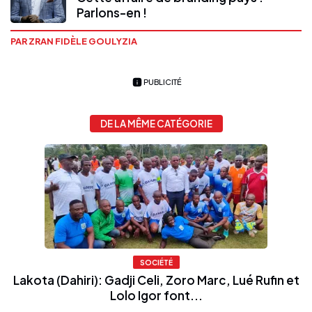
Parlons-en !
PAR ZRAN FIDÈLE GOULYZIA
PUBLICITÉ
DE LA MÊME CATÉGORIE
SOCIÉTÉ
Lakota (Dahiri): Gadji Celi, Zoro Marc, Lué Rufin et
Lolo Igor font...