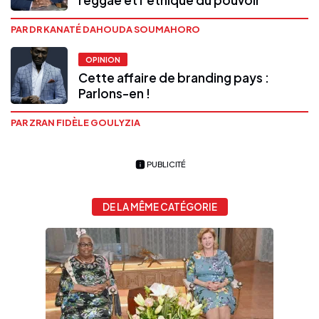
reggae et l’éthique du pouvoir
PAR DR KANATÉ DAHOUDA SOUMAHORO
OPINION
Cette affaire de branding pays :
Parlons-en !
PAR ZRAN FIDÈLE GOULYZIA
PUBLICITÉ
DE LA MÊME CATÉGORIE