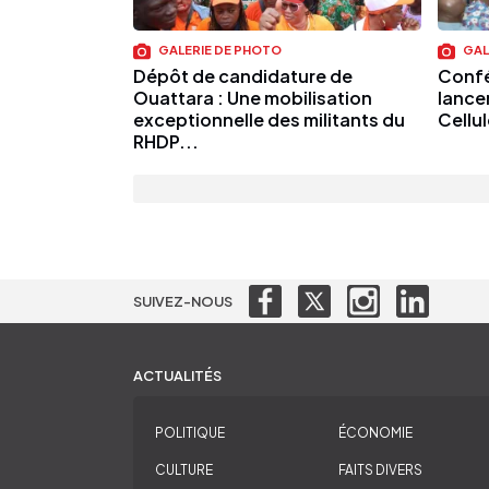
GALERIE DE PHOTO
GAL
Dépôt de candidature de
Confé
Ouattara : Une mobilisation
lance
exceptionnelle des militants du
Cellul
RHDP...
SUIVEZ-NOUS
ACTUALITÉS
POLITIQUE
ÉCONOMIE
CULTURE
FAITS DIVERS