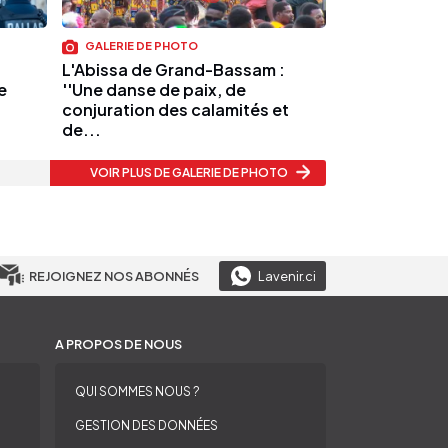
GALERIE DE PHOTO
L'Abissa de Grand-Bassam :
e
''Une danse de paix, de
conjuration des calamités et
de...
VOIR PLUS
DE GALERIE DE PHOTO
REJOIGNEZ NOS ABONNÉS
Lavenir.ci
A PROPOS DE NOUS
QUI SOMMES NOUS ?
GESTION DES DONNÉES