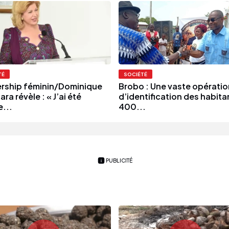
TÉ
SOCIÉTÉ
rship féminin/Dominique
Brobo : Une vaste opératio
ra révèle : « J’ai été
d’identification des habita
e...
400...
PUBLICITÉ