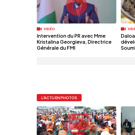
VIDÉO
VID
Intervention du PR avec Mme
Daloa
Kristalina Georgieva, Directrice
dével
Générale du FMI
Soumba
L'ACTU EN PHOTOS