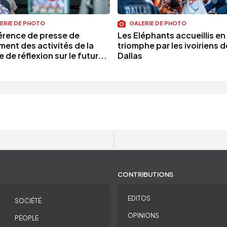
ERIE DE PHOTO
GALERIE DE PHOTO
rence de presse de
Les Eléphants accueillis en
ment des activités de la
triomphe par les ivoiriens d
e de réflexion sur le futur...
Dallas
CONTRIBUTIONS
EDITOS
SOCIÉTÉ
OPINIONS
PEOPLE