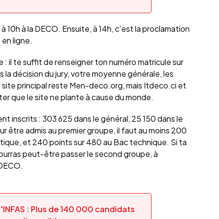
u à 10h à la DECO. Ensuite, à 14h, c’est la proclamation
t en ligne.
: il te suffit de renseigner ton numéro matricule sur
ors la décision du jury, votre moyenne générale, les
 site principal reste Men-deco.org, mais Itdeco.ci et
er que le site ne plante à cause du monde.
t inscrits : 303 625 dans le général, 25 150 dans le
ur être admis au premier groupe, il faut au moins 200
stique, et 240 points sur 480 au Bac technique. Si ta
ourras peut-être passer le second groupe, à
a DECO.
'INFAS : Plus de 140 000 candidats