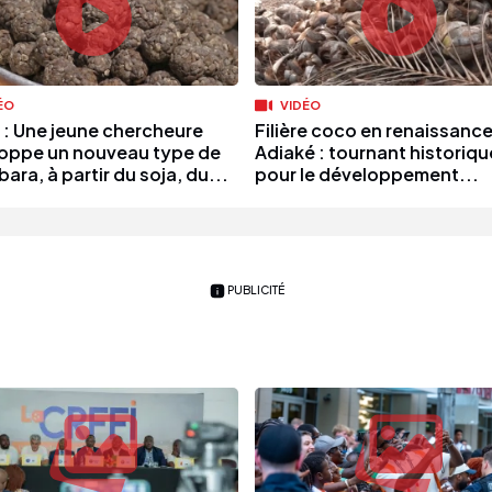
ÉO
VIDÉO
 : Une jeune chercheure
Filière coco en renaissance
oppe un nouveau type de
Adiaké : tournant historiqu
ra, à partir du soja, du...
pour le développement...
PUBLICITÉ