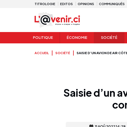
TITROLOGIE
EDITOS
OPINIONS
COMMUNIQUÉS
POLITIQUE
ÉCONOMIE
SOCIÉTÉ
ACCUEIL
SOCIÉTÉ
SAISIE D’UN AVION DE AIR C
Saisie d’un a
co
11 AOÛ 2022 14:29