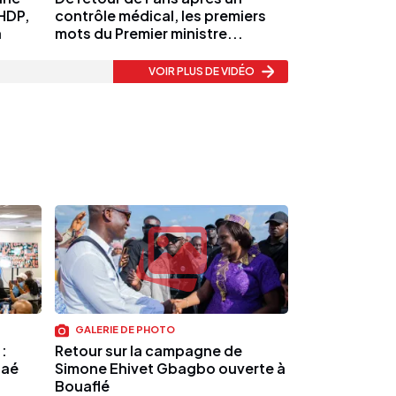
HDP,
contrôle médical, les premiers
a
mots du Premier ministre...
VOIR PLUS
DE VIDÉO
GALERIE DE PHOTO
:
Retour sur la campagne de
Faé
Simone Ehivet Gbagbo ouverte à
Bouaflé