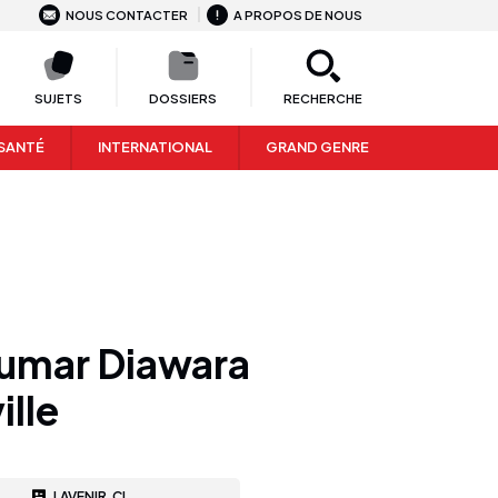
NOUS CONTACTER
A PROPOS DE NOUS
SUJETS
DOSSIERS
RECHERCHE
SANTÉ
INTERNATIONAL
GRAND GENRE
 Oumar Diawara
lle
LAVENIR.CI