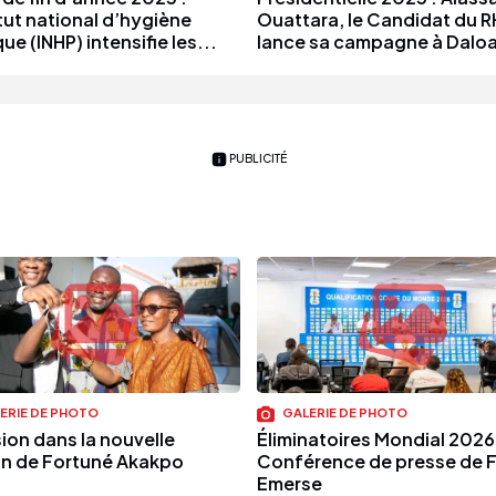
itut national d’hygiène
Ouattara, le Candidat du R
ue (INHP) intensifie les...
lance sa campagne à Dalo
PUBLICITÉ
ERIE DE PHOTO
GALERIE DE PHOTO
sion dans la nouvelle
Éliminatoires Mondial 2026 
n de Fortuné Akakpo
Conférence de presse de 
Emerse