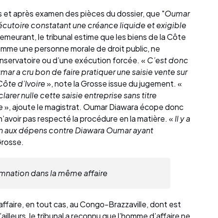
s et après examen des pièces du dossier, que "
Oumar
écutoire constatant une créance liquide et exigible
demeurant, le tribunal estime que les biens de la Côte
comme une personne morale de droit public, ne
onservatoire ou d’une exécution forcée. «
C’est donc
ar a cru bon de faire pratiquer une saisie vente sur
Côte d’Ivoire
», note la Grosse issue du jugement. «
arer nulle cette saisie entreprise sans titre
e
», ajoute le magistrat. Oumar Diawara écope donc
’avoir pas respecté la procédure en la matière. «
Il y a
n aux dépens contre Diawara Oumar ayant
Grosse.
damnation dans la même affaire
 affaire, en tout cas, au Congo-Brazzaville, dont est
illeurs, le tribunal a reconnu que l’homme d’affaire ne