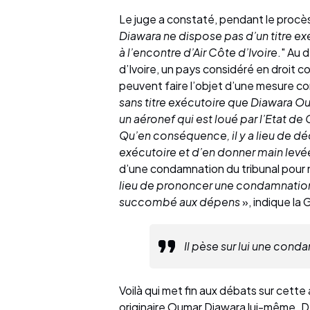
Le juge a constaté, pendant le procè
Diawara ne dispose pas d’un titre ex
à l’encontre d’Air Côte d’Ivoire
." Au 
d’Ivoire, un pays considéré en droit 
peuvent faire l’objet d’une mesure c
sans titre exécutoire que Diawara Oum
un aéronef qui est loué par l’Etat de 
Qu’en conséquence, il y a lieu de décl
exécutoire et d’en donner main levé
d’une condamnation du tribunal pour n
lieu de prononcer une condamnatio
succombé aux dépens
», indique la 
Il pèse sur lui une con
Voilà qui met fin aux débats sur cette
originaire Oumar Diawara lui-même. D’a