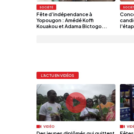
SOCIÉTÉ
SOCIÉ
Fête d’indépendance à
Conco
Yopougon : Amédé Koffi
candi
Kouakou et Adama Bictogo...
l'étap
L'ACTU EN VIDÉOS
VIDÉO
VID
Des jeunes diplômés qui quittent
Fêtes