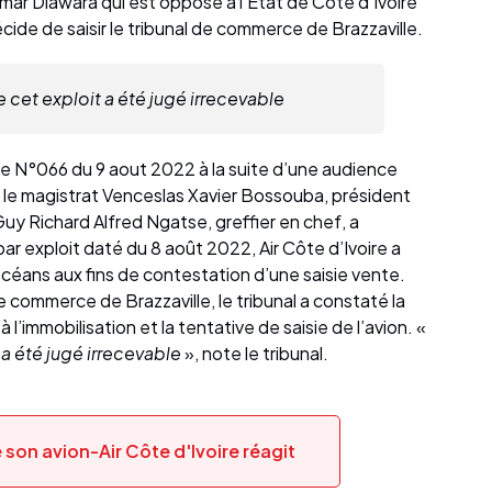
umar Diawara qui est opposé à l’Etat de Côte d’Ivoire
écide de saisir le tribunal de commerce de Brazzaville.
 cet exploit a été jugé irrecevable
 N°066 du 9 aout 2022 à la suite d’une audience
 le magistrat Venceslas Xavier Bossouba, président
uy Richard Alfred Ngatse, greffier en chef, a
 exploit daté du 8 août 2022, Air Côte d’Ivoire a
céans aux fins de contestation d’une saisie vente.
de commerce de Brazzaville, le tribunal a constaté la
i à l’immobilisation et la tentative de saisie de l’avion. «
 a été jugé irrecevable
», note le tribunal.
 son avion-Air Côte d'Ivoire réagit