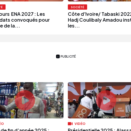
TÉ
SOCIÉTÉ
urs ENA 2027 : Les
Côte d'Ivoire/ Tabaski 2022
dats convoqués pour
Hadj Coulibaly Amadou inst
e de la...
les...
PUBLICITÉ
ÉO
VIDÉO
 de fin d’année 2025 :
Présidentielle 2025 : Alass