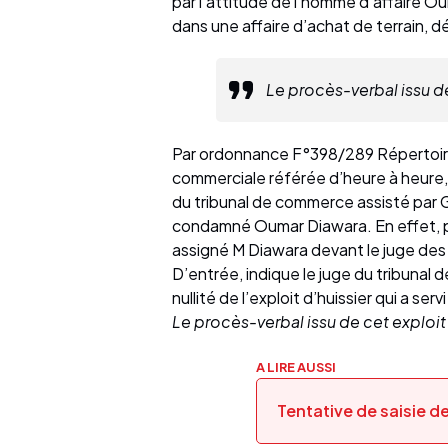
par l’attitude de l’homme d’affaire O
dans une affaire d’achat de terrain, d
Le procès-verbal issu de
Par ordonnance F°398/289 Répertoire
commerciale référée d’heure à heure,
du tribunal de commerce assisté par G
condamné Oumar Diawara. En effet, par
assigné M Diawara devant le juge des 
D’entrée, indique le juge du tribunal 
nullité de l’exploit d’huissier qui a serv
Le procès-verbal issu de cet exploit
A LIRE AUSSI
Tentative de saisie de