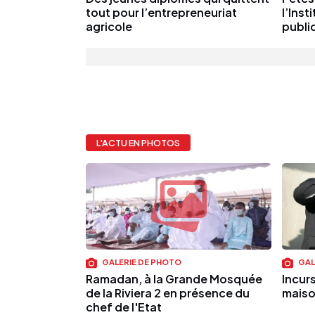
tout pour l’entrepreneuriat
l’Inst
agricole
publiq
L'ACTU EN PHOTOS
GALERIE DE PHOTO
GAL
Ramadan, à la Grande Mosquée
Incur
de la Riviera 2 en présence du
maiso
chef de l'Etat