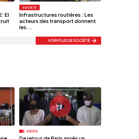
SOCIÉTÉ
: El
Infrastructures routières : Les
ruit
acteurs des transport donnent
les...
VOIR PLUS
DE SOCIÉTÉ
VIDÉO
ane
De retour de Paris après un