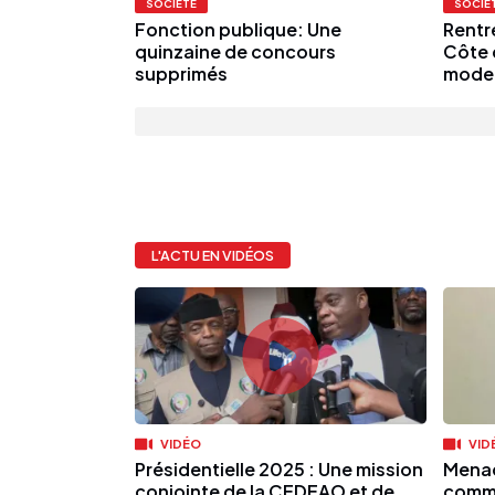
SOCIÉTÉ
SOCIÉ
Fonction publique: Une
Rentr
quinzaine de concours
Côte 
supprimés
moder
L'ACTU EN VIDÉOS
VIDÉO
VID
Présidentielle 2025 : Une mission
Menac
conjointe de la CEDEAO et de
commu