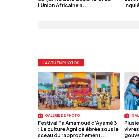
l'Union Africaine a...
inqui
L'ACTU EN PHOTOS
GALERIE DE PHOTO
GAL
Festival Fa Amamouê d’Ayamé 3
Plusie
: La culture Agni célébrée sous le
vivres
sceau du rapprochement...
gouve