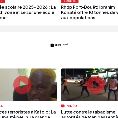
TÉ
SOCIÉTÉ
ée scolaire 2025-2026 : La
Rhdp Port-Bouët: Ibrahim
d’Ivoire mise sur une école
Konaté offre 10 tonnes de v
ne...
aux populations
PUBLICITÉ
ÉO
VIDÉO
es terroristes à Kafolo: La
Lutte contre le tabagisme :
nauté peulh, la grande
autorités de Man passent 