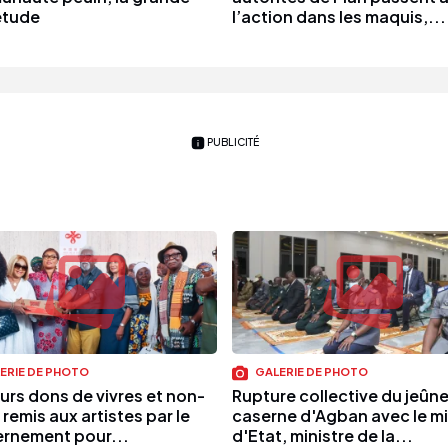
étude
l’action dans les maquis,...
PUBLICITÉ
ERIE DE PHOTO
GALERIE DE PHOTO
urs dons de vivres et non-
Rupture collective du jeûne 
 remis aux artistes par le
caserne d'Agban avec le mi
rnement pour...
d'Etat, ministre de la...