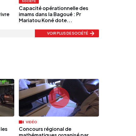
SOCIÉTÉ
Capacité opérationnelle des
ivre
imams dans la Bagoué : Pr
Mariatou Koné dote...
VOIR PLUS
DE SOCIÉTÉ
VIDÉO
 les
Concours régional de
à
mathématiques organisé par