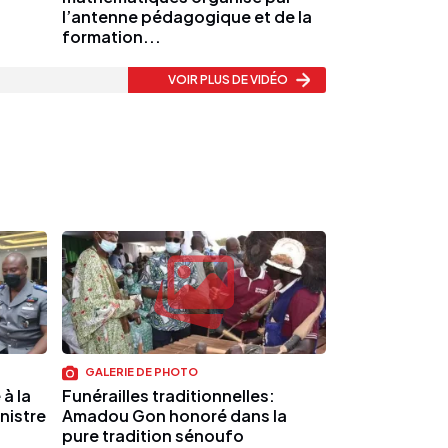
l’antenne pédagogique et de la
formation...
VOIR PLUS
DE VIDÉO
GALERIE DE PHOTO
à la
Funérailles traditionnelles:
nistre
Amadou Gon honoré dans la
pure tradition sénoufo