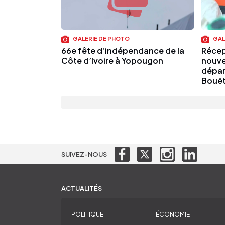
GALERIE DE PHOTO
GAL
66e fête d’indépendance de la
Récep
Côte d’Ivoire à Yopougon
nouve
dépar
Bouë
SUIVEZ-NOUS
ACTUALITÉS
POLITIQUE
ÉCONOMIE