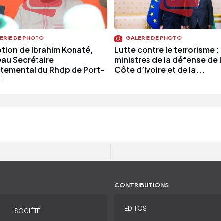
ERIE DE PHOTO
GALERIE DE PHOTO
tion de Ibrahim Konaté,
Lutte contre le terrorisme :
au Secrétaire
ministres de la défense de 
temental du Rhdp de Port-
Côte d’Ivoire et de la...
t
CONTRIBUTIONS
EDITOS
SOCIÉTÉ