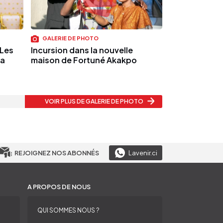
GALERIE DE PHOTO
 Les
Incursion dans la nouvelle
la
maison de Fortuné Akakpo
VOIR PLUS
DE GALERIE DE PHOTO
REJOIGNEZ NOS ABONNÉS
Lavenir.ci
A PROPOS DE NOUS
QUI SOMMES NOUS ?