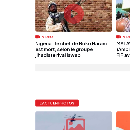
VIDÉO
VID
Nigeria : le chef de Boko Haram
MALAW
est mort, selon le groupe
)Ambi
jihadiste rival Iswap
FIF a
L'ACTU EN PHOTOS