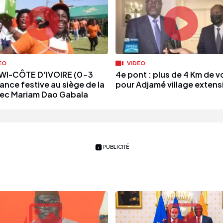
ÉO
VIDÉO
I-CÔTE D'IVOIRE (0-3
4e pont : plus de 4 Km de vo
ance festive au siège de la
pour Adjamé village extens
vec Mariam Dao Gabala
PUBLICITÉ