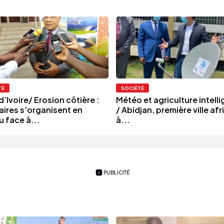
TÉ
SOCIÉTÉ
’Ivoire/ Erosion côtière :
Météo et agriculture intell
aires s’organisent en
/ Abidjan, première ville afr
u face à...
à...
PUBLICITÉ