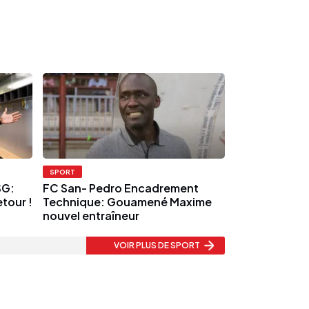
SPORT
SG:
FC San- Pedro Encadrement
etour !
Technique: Gouamené Maxime
nouvel entraîneur
VOIR PLUS
DE SPORT