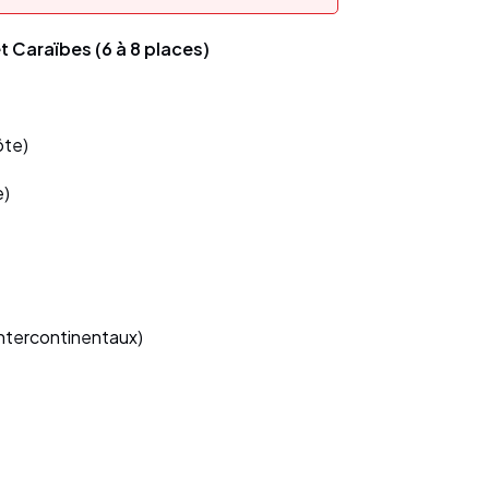
 Caraïbes (6 à 8 places)
ôte)
e)
intercontinentaux)