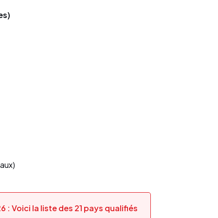
es)
taux)
 Voici la liste des 21 pays qualifiés