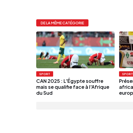
DE LA MÊME CATÉGORIE
SPORT
SPORT
CAN 2025 : L'Égypte souffre
Prése
mais se qualifie face à l'Afrique
afric
du Sud
europ