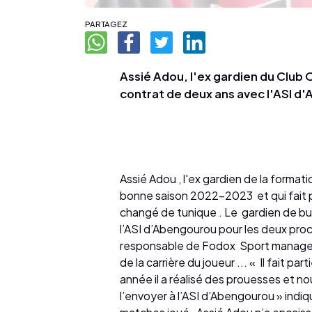
PARTAGEZ
Assié Adou, l'ex gardien du Club
contrat de deux ans avec l'ASI d
Assié Adou , l'ex gardien de la format
bonne saison 2022-2023 et qui fait pa
changé de tunique . Le gardien de but
l’ASI d’Abengourou pour les deux pr
responsable de Fodox Sport manageme
de la carrière du joueur ... « Il fait pa
année il a réalisé des prouesses et no
l’envoyer à l’ASI d’Abengourou » indiqu