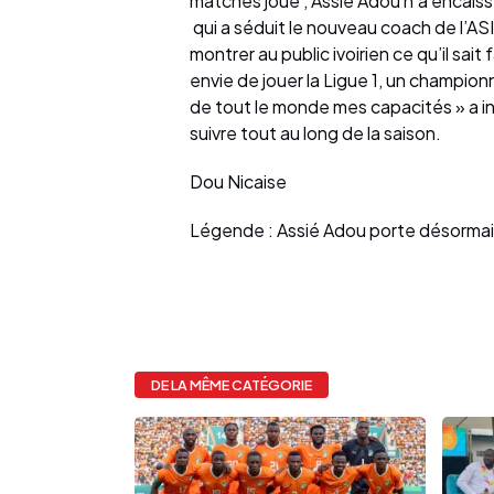
matches joué , Assié Adou n’a encaissé
qui a séduit le nouveau coach de l’AS
montrer au public ivoirien ce qu’il sait f
envie de jouer la Ligue 1, un champion
de tout le monde mes capacités » a in
suivre tout au long de la saison.
Dou Nicaise
Légende : Assié Adou porte désormais 
DE LA MÊME CATÉGORIE