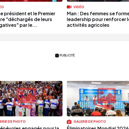
ÉO
VIDÉO
 le président et le Premier
Man : Des femmes se forme
tre "déchargés de leurs
leadership pour renforcer l
atives" par le...
activités agricoles
PUBLICITÉ
ERIE DE PHOTO
GALERIE DE PHOTO
énévoles engagés pour la
Éliminatoires Mondial 2026 