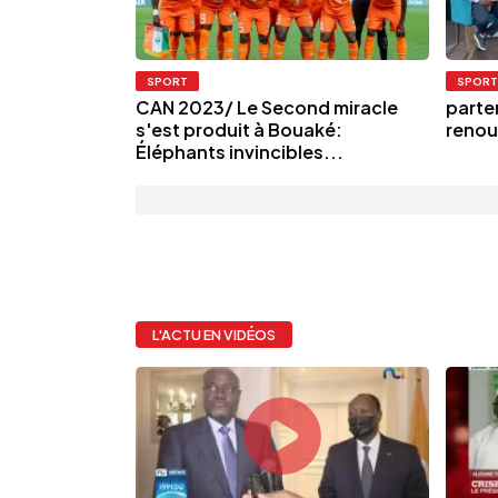
SPORT
SPORT
CAN 2023/ Le Second miracle
parte
s'est produit à Bouaké:
renou
Éléphants invincibles...
L'ACTU EN VIDÉOS