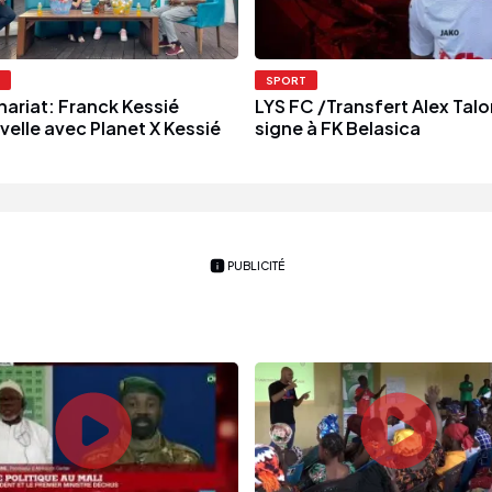
SPORT
nariat: Franck Kessié
LYS FC /Transfert Alex Tal
velle avec Planet X Kessié
signe à FK Belasica
PUBLICITÉ