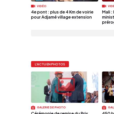
VIDÉO
VID
4e pont : plus de 4 Km de voirie
Mali :
pour Adjamé village extension
minis
prérog
L'ACTU EN PHOTOS
GALERIE DE PHOTO
GAL
Cérémonie de remise du Prix
450 b