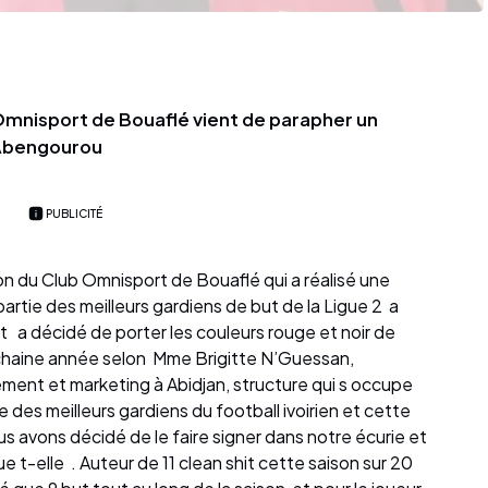
 Omnisport de Bouaflé vient de parapher un
'Abengourou
PUBLICITÉ
ion du Club Omnisport de Bouaflé qui a réalisé une
rtie des meilleurs gardiens de but de la Ligue 2 a
 a décidé de porter les couleurs rouge et noir de
ochaine année selon Mme Brigitte N’Guessan,
nt et marketing à Abidjan, structure qui s occupe
rtie des meilleurs gardiens du football ivoirien et cette
us avons décidé de le faire signer dans notre écurie et
e t-elle . Auteur de 11 clean shit cette saison sur 20