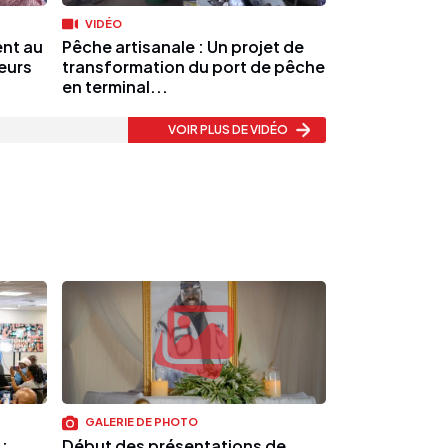
VIDÉO
nt au
Pêche artisanale : Un projet de
eurs
transformation du port de pêche
en terminal...
VOIR PLUS
DE VIDÉO
GALERIE DE PHOTO
:
Début des présentations de