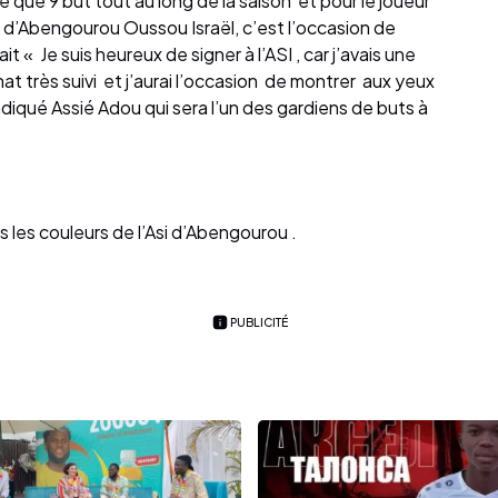
 que 9 but tout au long de la saison et pour le joueur
I d’Abengourou Oussou Israël, c’est l’occasion de
ait « Je suis heureux de signer à l’ASI , car j’avais une
nat très suivi et j’aurai l’occasion de montrer aux yeux
diqué Assié Adou qui sera l’un des gardiens de buts à
les couleurs de l’Asi d’Abengourou .
PUBLICITÉ