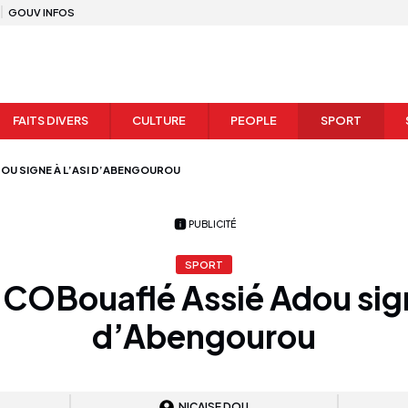
GOUV INFOS
FAITS DIVERS
CULTURE
PEOPLE
SPORT
OU SIGNE À L’ASI D’ABENGOUROU
PUBLICITÉ
SPORT
COBouaflé Assié Adou sign
d’Abengourou
NICAISE DOU