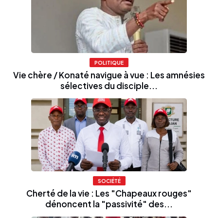
POLITIQUE
Vie chère / Konaté navigue à vue : Les amnésies
sélectives du disciple...
SOCIÉTÉ
Cherté de la vie : Les "Chapeaux rouges"
dénoncent la "passivité" des...