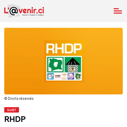
© Droits réservés
SUJET
RHDP