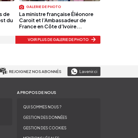
GALERIE DE PHOTO
s de
La ministre française Éléonore
est du
Caroit et l’Ambassadeur de
France en Côte d’Ivoire...
VOIR PLUS
DE GALERIE DE PHOTO
REJOIGNEZ NOS ABONNÉS
Lavenir.ci
A PROPOS DE NOUS
QUI SOMMES NOUS ?
GESTION DES DONNÉES
GESTION DES COOKIES