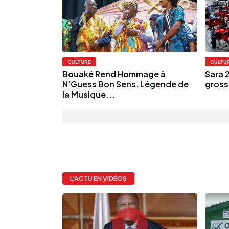
CULTURE
CULTU
Bouaké Rend Hommage à
Sara 2
N’Guess Bon Sens, Légende de
grosse
la Musique...
L'ACTU EN VIDÉOS