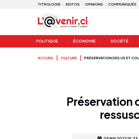
TITROLOGIE
EDITOS
OPINIONS
COMMUNIQUÉS
POLITIQUE
ÉCONOMIE
SOCIÉTÉ
ACCUEIL
CULTURE
PRÉSERVATION DES US ET COUT
Préservation d
ressusc
05 MAI 2023 15:33