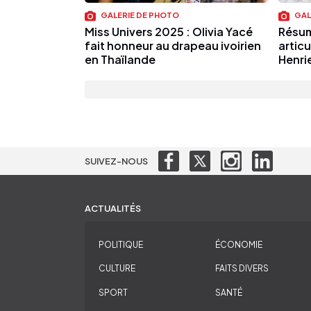
GALERIE DE PHOTO
GAL
Miss Univers 2025 : Olivia Yacé
Résum
fait honneur au drapeau ivoirien
artic
en Thaïlande
Henri
SUIVEZ-NOUS
ACTUALITÉS
POLITIQUE
ÉCONOMIE
CULTURE
FAITS DIVERS
SPORT
SANTÉ