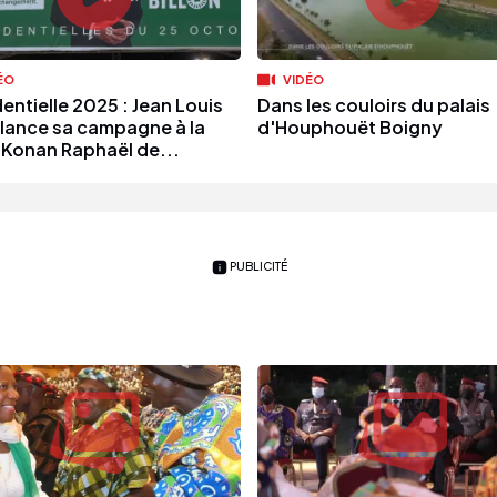
ÉO
VIDÉO
entielle 2025 : Jean Louis
Dans les couloirs du palais
n lance sa campagne à la
d'Houphouët Boigny
 Konan Raphaël de...
PUBLICITÉ