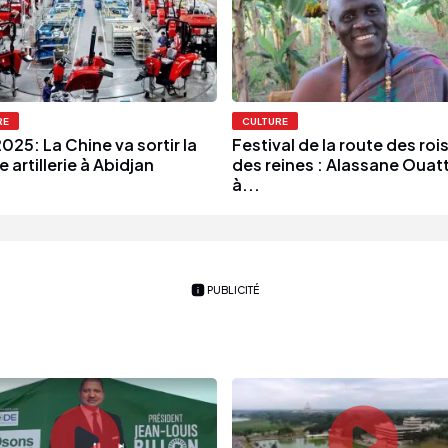
RE
CULTURE
025: La Chine va sortir la
Festival de la route des rois
 artillerie à Abidjan
des reines : Alassane Ouat
à...
PUBLICITÉ