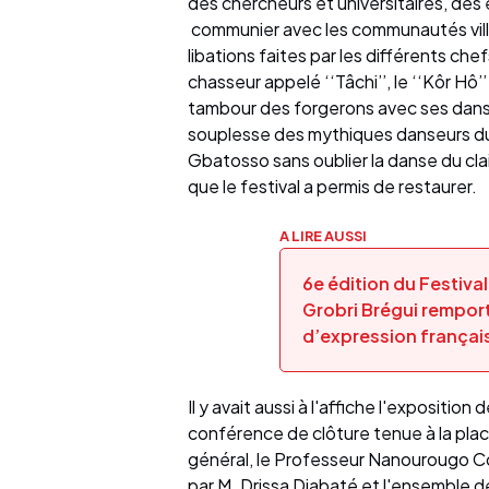
des chercheurs et universitaires, des
communier avec les communautés vill
libations faites par les différents chefs
chasseur appelé ‘‘Tâchi’’, le ‘‘Kôr Hô
tambour des forgerons avec ses danse
souplesse des mythiques danseurs d
Gbatosso sans oublier la danse du clai
que le festival a permis de restaurer.
A LIRE AUSSI
6e édition du Festival
Grobri Brégui remport
d’expression françai
Il y avait aussi à l'affiche l'expositio
conférence de clôture tenue à la pla
général, le Professeur Nanourougo Coul
par M. Drissa Diabaté et l'ensemble d