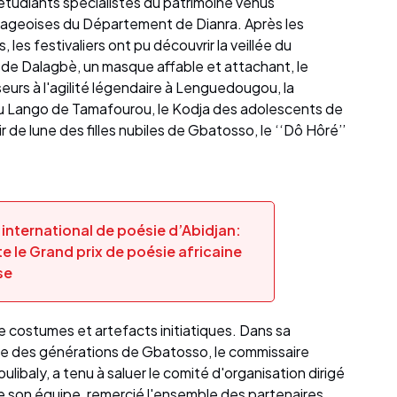
 étudiants spécialistes du patrimoine venus
ageoises du Département de Dianra. Après les
, les festivaliers ont pu découvrir la veillée du
’’ de Dalagbè, un masque affable et attachant, le
urs à l'agilité légendaire à Lenguedougou, la
u Lango de Tamafourou, le Kodja des adolescents de
r de lune des filles nubiles de Gbatosso, le ‘‘Dô Hôré’’
 international de poésie d’Abidjan:
e le Grand prix de poésie africaine
se
n de costumes et artefacts initiatiques. Dans sa
ce des générations de Gbatosso, le commissaire
ibaly, a tenu à saluer le comité d'organisation dirigé
e son équipe, remercié l'ensemble des partenaires