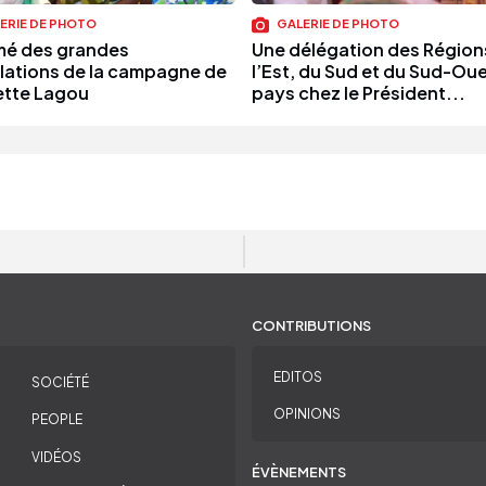
ERIE DE PHOTO
GALERIE DE PHOTO
é des grandes
Une délégation des Région
ulations de la campagne de
l’Est, du Sud et du Sud-Ou
ette Lagou
pays chez le Président...
CONTRIBUTIONS
EDITOS
SOCIÉTÉ
OPINIONS
PEOPLE
VIDÉOS
ÉVÈNEMENTS