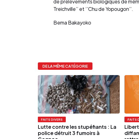
de prélèvements biologiques de même
Treichville’’ et ‘’Chu de Yopougon’’.
Bema Bakayoko
DE LA MÊME CATÉGORIE
FAITS DIVERS
FAITS 
Lutte contre les stupéfiants : La
Liber
police détruit 3 fumoirs à
diffa