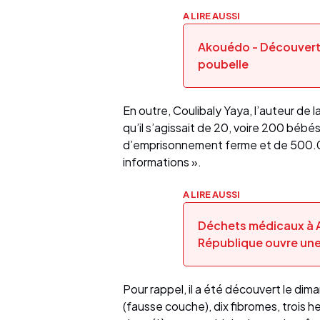
A LIRE AUSSI
Akouédo - Découvert
poubelle
En outre, Coulibaly Yaya, l’auteur de l
qu’il s’agissait de 20, voire 200 bébés
d’emprisonnement ferme et de 500.0
informations ».
A LIRE AUSSI
Déchets médicaux à A
République ouvre un
Pour rappel, il a été découvert le di
(fausse couche), dix fibromes, trois 