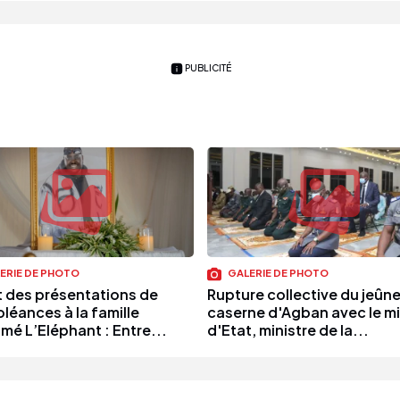
PUBLICITÉ
ERIE DE PHOTO
GALERIE DE PHOTO
 des présentations de
Rupture collective du jeûne 
léances à la famille
caserne d'Agban avec le mi
mé L’Eléphant : Entre...
d'Etat, ministre de la...