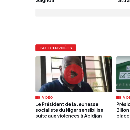
Gagnoa
rattra
L'ACTU EN VIDÉOS
VIDÉO
VID
Le Président de la Jeunesse
Présid
socialiste du Niger sensibilise
Billo
suite aux violences à Abidjan
place