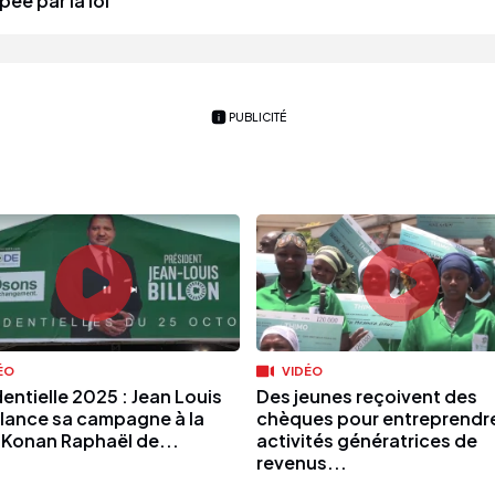
pée par la loi
PUBLICITÉ
ÉO
VIDÉO
entielle 2025 : Jean Louis
Des jeunes reçoivent des
n lance sa campagne à la
chèques pour entreprendr
 Konan Raphaël de...
activités génératrices de
revenus...