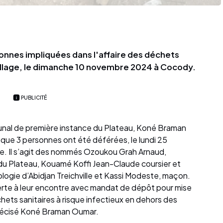
sonnes impliquées dans l'affaire des déchets
llage, le dimanche 10 novembre 2024 à Cocody.
PUBLICITÉ
bunal de première instance du Plateau, Koné Braman
e 3 personnes ont été déférées, le lundi 25
e. Il s’agit des nommés Ozoukou Grah Arnaud,
 du Plateau, Kouamé Koffi Jean-Claude coursier et
ogie d’Abidjan Treichville et Kassi Modeste, maçon.
verte à leur encontre avec mandat de dépôt pour mise
ets sanitaires à risque infectieux en dehors des
précisé Koné Braman Oumar.