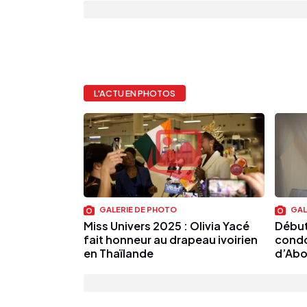
L'ACTU EN PHOTOS
GALERIE DE PHOTO
GAL
Miss Univers 2025 : Olivia Yacé
Début
fait honneur au drapeau ivoirien
condo
en Thaïlande
d’Abo