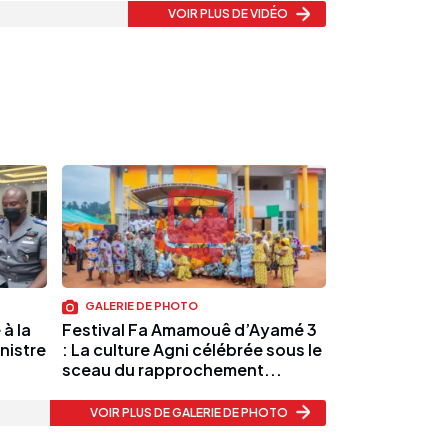
VOIR PLUS
DE VIDÉO
GALERIE DE PHOTO
à la
Festival Fa Amamouê d’Ayamé 3
nistre
: La culture Agni célébrée sous le
sceau du rapprochement...
VOIR PLUS
DE GALERIE DE PHOTO