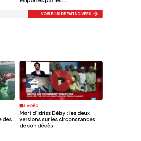
emportés par les...
VOIR PLUS
DE FAITS DIVERS
VIDÉO
Mort d'Idriss Déby : les deux
e des
versions sur les circonstances
de son décès