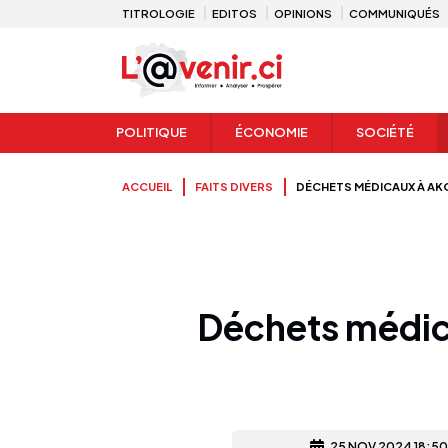
TITROLOGIE
EDITOS
OPINIONS
COMMUNIQUÉS
POLITIQUE
ÉCONOMIE
SOCIÉTÉ
ACCUEIL
FAITS DIVERS
DÉCHETS MÉDICAUX À AKO
Déchets médica
25 NOV 2024 18:50