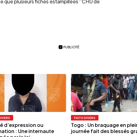
 que plusieurs fiches estampillées ‘’CHU de
PUBLICITÉ
DIVERS
FAITS DIVERS
té d’expression ou
Togo : Un braquage en plei
mation : Une internaute
journée fait des blessés g