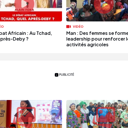
ÉO
VIDÉO
bat Africain : Au Tchad,
Man : Des femmes se forme
après-Deby ?
leadership pour renforcer l
activités agricoles
PUBLICITÉ