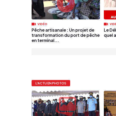
VIDÉO
VID
Pêche artisanale : Un projet de
Le Dé
transformation du port de pêche
quel 
en terminal...
L'ACTU EN PHOTOS