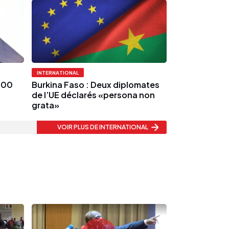
INTERNATIONAL
 300
Burkina Faso : Deux diplomates
de l’UE déclarés «persona non
grata»
VOIR PLUS
DE INTERNATIONAL