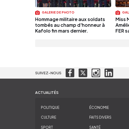
GALERIE DE PHOTO
GAL
Hommage militaire aux soldats
Miss 
tombés au champ d'honneur à
Amélie
Kafolo fin mars dernier.
FER sa
SUIVEZ-NOUS
ACTUALITÉS
POLITIQUE
ÉCONOMIE
CULTURE
FAITS DIVERS
SPORT
SANTÉ