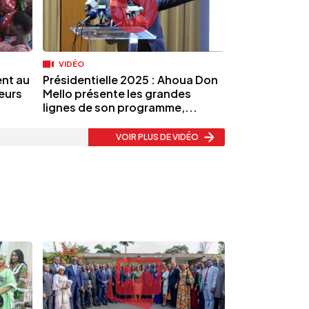
VIDÉO
nt au
Présidentielle 2025 : Ahoua Don
eurs
Mello présente les grandes
lignes de son programme,...
VOIR PLUS
DE VIDÉO