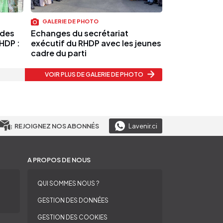
GALERIE DE PHOTO
 des
Echanges du secrétariat
RHDP :
exécutif du RHDP avec les jeunes
cadre du parti
VOIR PLUS
DE GALERIE DE PHOTO
REJOIGNEZ NOS ABONNÉS
Lavenir.ci
A PROPOS DE NOUS
QUI SOMMES NOUS ?
GESTION DES DONNÉES
GESTION DES COOKIES