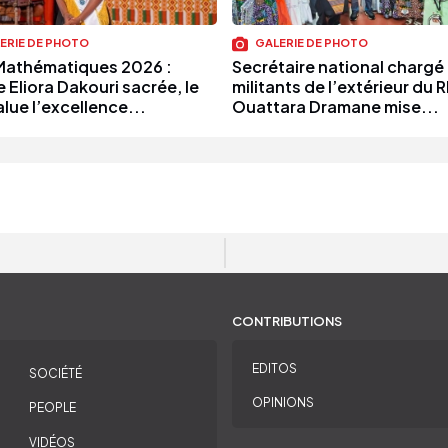
ERIE DE PHOTO
GALERIE DE PHOTO
Mathématiques 2026 :
Secrétaire national chargé
 Eliora Dakouri sacrée, le
militants de l’extérieur du 
lue l’excellence...
Ouattara Dramane mise...
CONTRIBUTIONS
EDITOS
SOCIÉTÉ
OPINIONS
PEOPLE
VIDÉOS