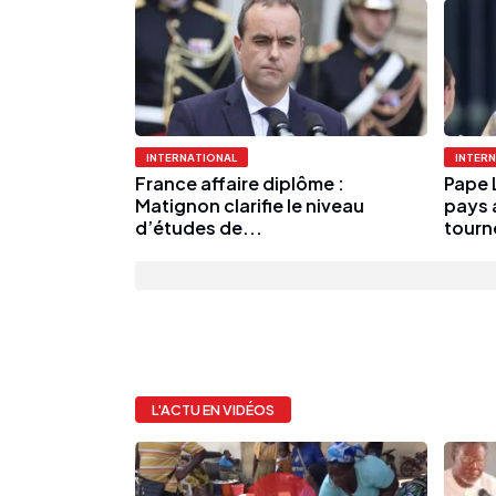
INTERNATIONAL
INTER
France affaire diplôme :
Pape L
Matignon clarifie le niveau
pays 
d’études de...
tourn
L'ACTU EN VIDÉOS