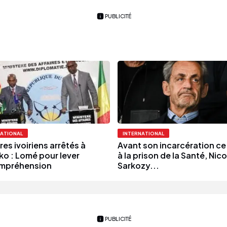
PUBLICITÉ
NATIONAL
INTERNATIONAL
ires ivoiriens arrêtés à
Avant son incarcération ce
o : Lomé pour lever
à la prison de la Santé, Nic
ompréhension
Sarkozy...
PUBLICITÉ