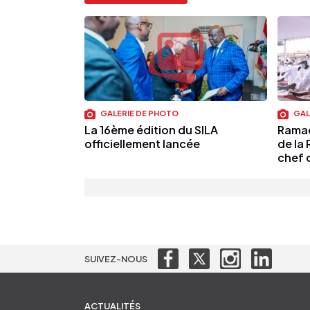
GALERIE DE PHOTO
GAL
La 16ème édition du SILA
Ramad
officiellement lancée
de la 
chef d
SUIVEZ-NOUS
ACTUALITÉS