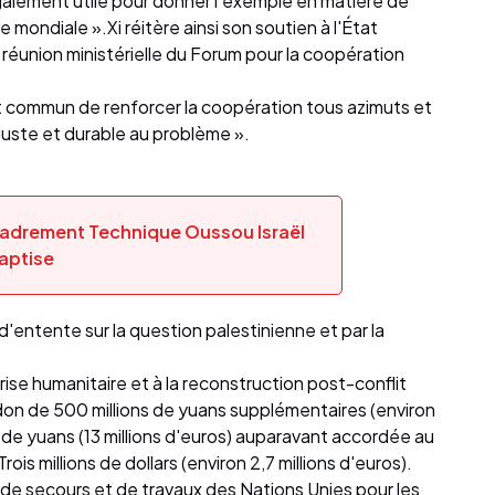
alement utile pour donner l'exemple en matière de
ondiale ».Xi réitère ainsi son soutien à l'État
 réunion ministérielle du Forum pour la coopération
t commun de renforcer la coopération tous azimuts et
 juste et durable au problème ».
cadrement Technique Oussou Israël
aptise
entente sur la question palestinienne et par la
rise humanitaire et à la reconstruction post-conflit
don de 500 millions de yuans supplémentaires (environ
ns de yuans (13 millions d'euros) auparavant accordée au
rois millions de dollars (environ 2,7 millions d'euros).
ce de secours et de travaux des Nations Unies pour les