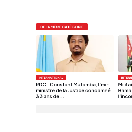
DE LA MÊME CATÉGORIE
INTERNATIONAL
INTER
RDC : Constant Mutamba, l’ex-
Milita
ministre de la Justice condamné
Bamak
à 3 ans de...
l’inc