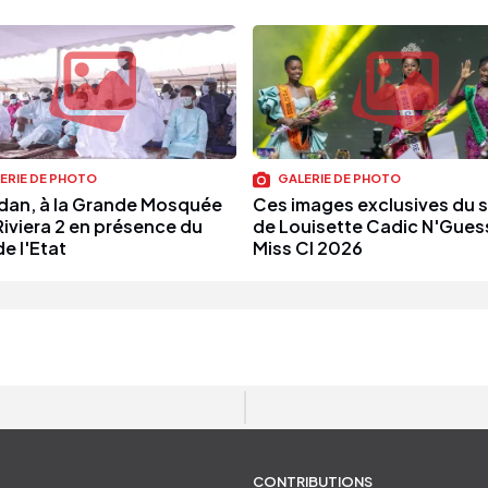
ERIE DE PHOTO
GALERIE DE PHOTO
an, à la Grande Mosquée
Ces images exclusives du 
Riviera 2 en présence du
de Louisette Cadic N'Gues
e l'Etat
Miss CI 2026
CONTRIBUTIONS