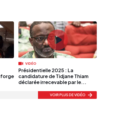
VIDÉO
Présidentielle 2025 : La
 forge
candidature de Tidjane Thiam
déclarée irrecevable par le...
VOIR PLUS
DE VIDÉO