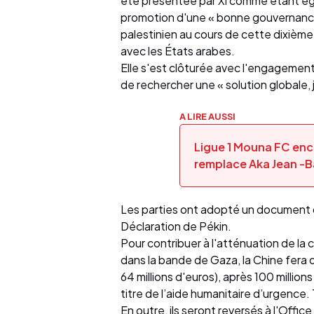
été présentée par Xi comme étant ég
promotion d'une « bonne gouvernance m
palestinien au cours de cette dixième
avec les États arabes.
Elle s'est clôturée avec l'engagemen
de rechercher une « solution globale,
A LIRE AUSSI
Ligue 1 Mouna FC en
remplace Aka Jean -B
Les parties ont adopté un document d'
Déclaration de Pékin.
Pour contribuer à l'atténuation de la c
dans la bande de Gaza, la Chine fera 
64 millions d'euros), après 100 millio
titre de l’aide humanitaire d’urgence. T
En outre, ils seront reversés à l'Offi