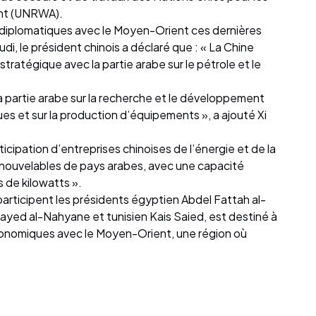
ent (UNRWA).
s diplomatiques avec le Moyen-Orient ces dernières
di, le président chinois a déclaré que : « La Chine
ratégique avec la partie arabe sur le pétrole et le
 la partie arabe sur la recherche et le développement
s et sur la production d’équipements », a ajouté Xi
rticipation d’entreprises chinoises de l’énergie et de la
renouvelables de pays arabes, avec une capacité
ns de kilowatts ».
articipent les présidents égyptien Abdel Fattah al-
ayed al-Nahyane et tunisien Kais Saied, est destiné à
économiques avec le Moyen-Orient, une région où
.