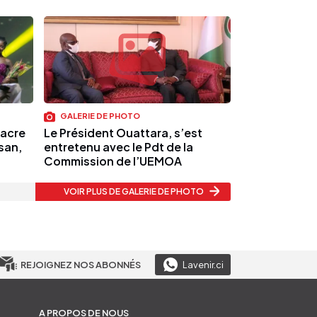
GALERIE DE PHOTO
sacre
Le Président Ouattara, s’est
san,
entretenu avec le Pdt de la
Commission de l’UEMOA
VOIR PLUS
DE GALERIE DE PHOTO
REJOIGNEZ NOS ABONNÉS
Lavenir.ci
A PROPOS DE NOUS