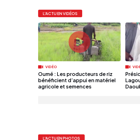
L'ACTU EN VIDÉOS
VIDÉO
VID
Oumé : Les producteurs de riz
Présid
bénéficient d’appui en matériel
Lagou
agricole et semences
Daoukr
L'ACTU EN PHOTOS