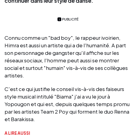
continuer dans leur style de danse.
PUBLICITÉ
Connu comme un "bad boy", le rappeur ivoirien,
Himra est aussi un artiste qui a de l'humanité. A part
son personnage de gangster qu'il affiche sur les
réseaux sociaux, l'homme peut aussi se montrer
social et surtout "humain" vis-à-vis de ses collègues
artistes.
C'est ce qui justifie le conseil vis-à-vis des faiseurs
style musical intitulé "Biama" j'ai a vu le jour à
Yopougon et qui est, depuis quelques temps promu
par les artistes Team 2 Poy qui forment le duo Renna
et Barakissa.
A LIRE AUSSI