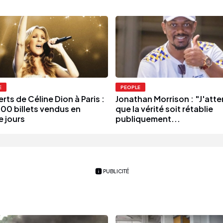
E
PEOPLE
ts de Céline Dion à Paris :
Jonathan Morrison : "J'att
00 billets vendus en
que la vérité soit rétablie
e jours
publiquement...
PUBLICITÉ