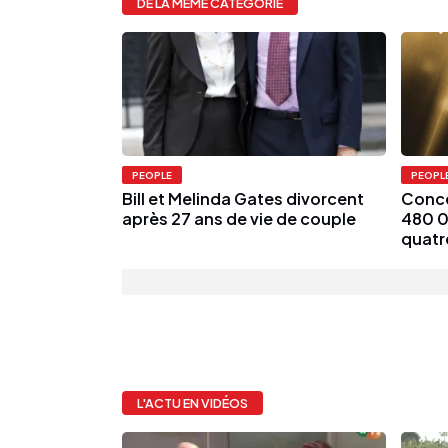
DE LA MÊME CATÉGORIE
PEOPLE
PEOPL
Bill et Melinda Gates divorcent
Concer
après 27 ans de vie de couple
480 0
quatr
L'ACTU EN VIDÉOS