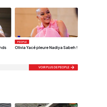
PEOPLE
ends
Olivia Yacé pleure Nadiya Sabeh !
VOIR PLUS
DE PEOPLE