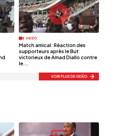
VIDÉO
Match amical: Réaction des
supporteurs après le But
and
victorieux de Amad Diallo contre
le...
VOIR PLUS
DE VIDÉO