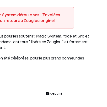
c System déroule ses ‘’Envolées
un retour au Zouglou originel
nus pour les soutenir : Magic System, Yodé et Siro et
andama, ont tous " libéré en Zouglou " et fortement
ent.
n été célébrées, pour le plus grand bonheur des
PUBLICITÉ