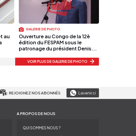
GALERIE DE PHOTO
et au
Ouverture au Congo de la 12è
a
édition du FESPAM sous le
patronage du président Denis...
VOIR PLUS
DE GALERIE DE PHOTO
REJOIGNEZ NOS ABONNÉS
Lavenir.ci
A PROPOS DE NOUS
QUI SOMMES NOUS ?