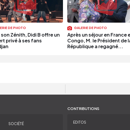
ERIE DE PHOTO
GALERIE DE PHOTO
son Zénith, Didi B offre un
Après un séjour en France 
rt privé à ses fans
Congo, M. le Président de l
djan
République a regagné...
CONTRIBUTIONS
EDITOS
SOCIÉTÉ