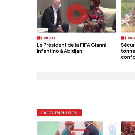
VIDÉO
VID
Le Président de la FIFA Gianni
Sécuri
Infantino à Abidjan
tonne
confo
L'ACTU EN PHOTOS