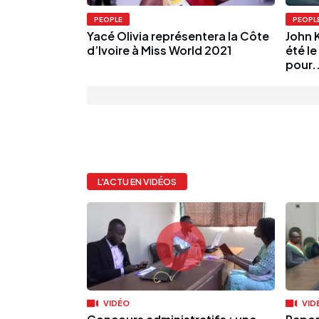
PEOPLE
PEOPL
Yacé Olivia représentera la Côte
John K
d’Ivoire à Miss World 2021
été le
pour..
L'ACTU EN VIDÉOS
VIDÉO
VID