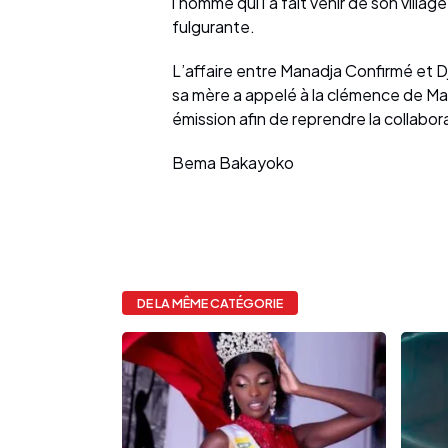
l’homme qui l’a fait venir de son vill
fulgurante.
L’affaire entre Manadja Confirmé et D
sa mère a appelé à la clémence de Ma
émission afin de reprendre la collabora
Bema Bakayoko
DE LA MÊME CATÉGORIE