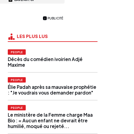
PUBLICITÉ
LES PLUS LUS
PEOPLE
Décès du comédien ivoirien Adjé
Maxime
PEOPLE
Élie Padah après sa mauvaise prophétie
: "Je voudrais vous demander pardon"
PEOPLE
Le ministère de la Femme charge Maa
Bio : « Aucun enfant ne devrait être
humilié, moqué ou rejeté...