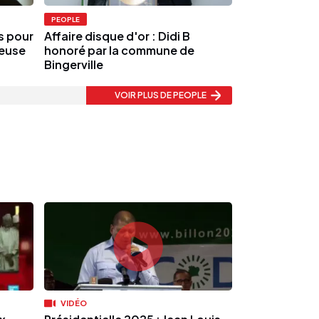
PEOPLE
s pour
Affaire disque d'or : Didi B
ieuse
honoré par la commune de
Bingerville
VOIR PLUS
DE PEOPLE
VIDÉO