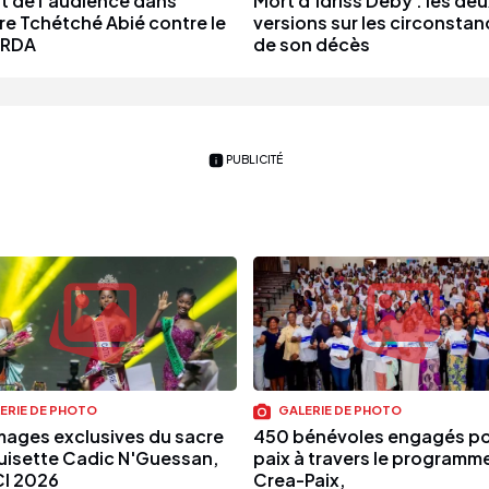
t de l’audience dans
Mort d'Idriss Déby : les deu
ire Tchétché Abié contre le
versions sur les circonsta
-RDA
de son décès
PUBLICITÉ
ERIE DE PHOTO
GALERIE DE PHOTO
mages exclusives du sacre
450 bénévoles engagés po
uisette Cadic N'Guessan,
paix à travers le programm
CI 2026
Crea-Paix,