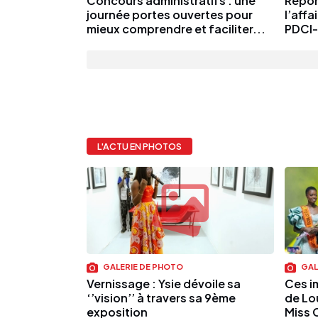
Concours administratifs : une
Repor
journée portes ouvertes pour
l’affa
mieux comprendre et faciliter...
PDCI
L'ACTU EN PHOTOS
GALERIE DE PHOTO
GAL
Vernissage : Ysie dévoile sa
Ces i
‘’vision’’ à travers sa 9ème
de Lo
exposition
Miss 