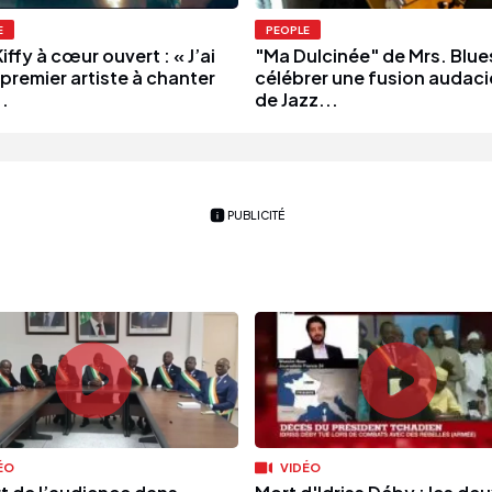
E
PEOPLE
iffy à cœur ouvert : « J’ai
"Ma Dulcinée" de Mrs. Blue
 premier artiste à chanter
célébrer une fusion audac
.
de Jazz...
PUBLICITÉ
ÉO
VIDÉO