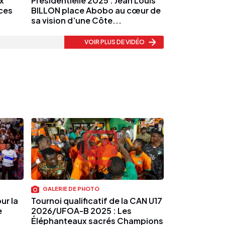
x
Présidentielle 2025 : Jean Louis
nces
BILLON place Abobo au cœur de
sa vision d’une Côte...
VOIR PLUS
DE VIDÉO
GALERIE DE PHOTO
ur la
Tournoi qualificatif de la CAN U17
e
2026/UFOA-B 2025 : Les
Éléphanteaux sacrés Champions