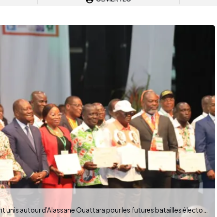
Les « préfets » du parti au pouvoir sont maintenant unis autour d’Alassane Ouattara pour les futures batailles électorales. (Photo : DR)