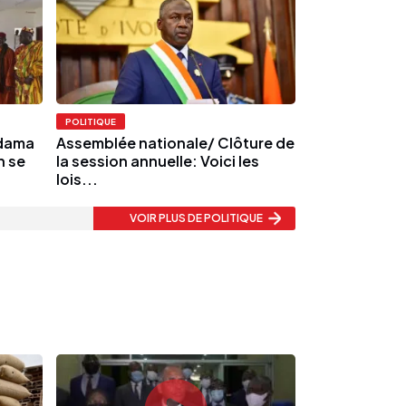
POLITIQUE
Adama
Assemblée nationale/ Clôture de
n se
la session annuelle: Voici les
lois...
VOIR PLUS
DE POLITIQUE