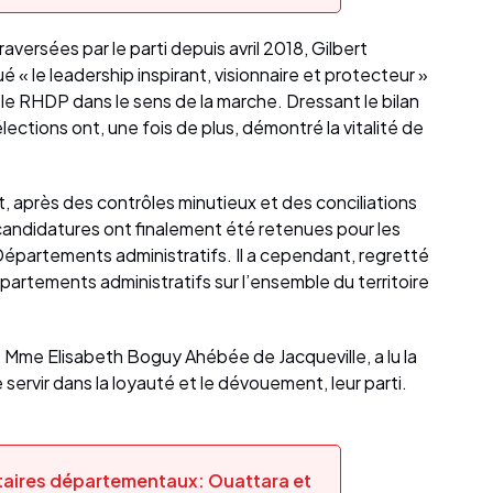
versées par le parti depuis avril 2018, Gilbert
é « le leadership inspirant, visionnaire et protecteur »
le RHDP dans le sens de la marche. Dressant le bilan
 élections ont, une fois de plus, démontré la vitalité de
t, après des contrôles minutieux et des conciliations
 candidatures ont finalement été retenues pour les
 Départements administratifs. Il a cependant, regretté
artements administratifs sur l’ensemble du territoire
Mme Elisabeth Boguy Ahébée de Jacqueville, a lu la
ervir dans la loyauté et le dévouement, leur parti.
étaires départementaux: Ouattara et