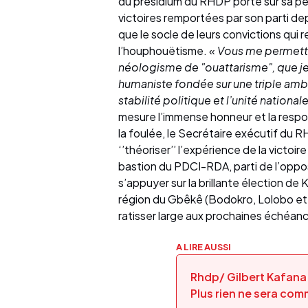
du présidium du RHDP porté sur sa pers
victoires remportées par son parti dep
que le socle de leurs convictions qui rej
l’houphouëtisme. «
Vous me permettr
néologisme de "ouattarisme", que j
humaniste fondée sur une triple amb
stabilité politique et l’unité nationale
mesure l’immense honneur et la respo
la foulée, le Secrétaire exécutif du 
‘’théoriser’’ l’expérience de la victoir
bastion du PDCI-RDA, parti de l’oppos
s’appuyer sur la brillante élection d
région du Gbêkê (Bodokro, Lolobo e
ratisser large aux prochaines échéanc
A LIRE AUSSI
Rhdp/ Gilbert Kafana
Plus rien ne sera co