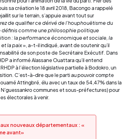
onne pour l’animation de la vie du parti. Fier des
uis sa création le 18 avril 2018, Bacongo a rappelé
aillit sur le terrain, s’appuie avant tout sur
ez de qualifier ce dérivé de l’houphouëtisme du
e définis comme une philosophie politique
ition : la performance économique et sociale, la
 et la paix
», a-t-il indiqué, avant de soutenir qu’il
nsabilité de son poste de Secrétaire Exécutif. Dans
RHDP a informé Alassane Ouattara qu’il entend
e RHDP à l’élection législative partielle à Bodokro, un
ition. C’est-à-dire que le parti au pouvoir compte
e Kouamé Attingbré, élu avec un taux de 54,47% dans la
t N’guessankro communes et sous-préfectures) pour
es électorales à venir.
 aux nouveaux départementaux : «
mme avant»