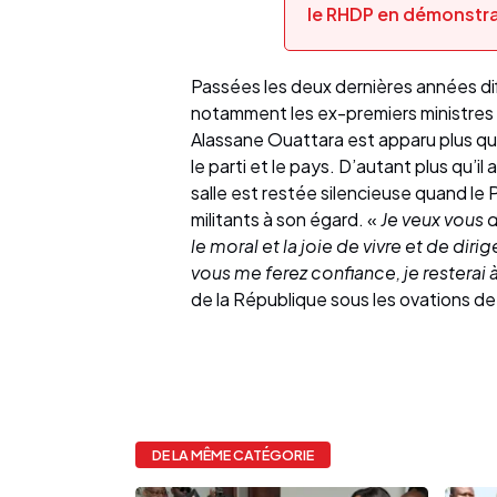
le RHDP en démonstrat
Passées les deux dernières années diffi
notamment les ex-premiers ministre
Alassane Ouattara est apparu plus qu
le parti et le pays. D’autant plus qu’i
salle est restée silencieuse quand le 
militants à son égard. «
Je veux vous d
le moral et la joie de vivre et de diri
vous me ferez confiance, je resterai à
de la République sous les ovations de
DE LA MÊME CATÉGORIE