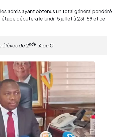
 les admis ayant obtenus un total général pondéré
étape débutera le lundi 15 juillet à 23h 59 et ce
nde
s élèves de 2
A ou C