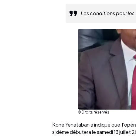
Les conditions pour les
© Droits réservés
Koné Yenataban a indiqué que l'opéra
sixième débutera le samedi 13 juillet 