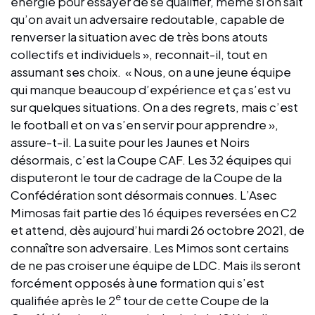
énergie pour essayer de se qualifier, même si on sait
qu’on avait un adversaire redoutable, capable de
renverser la situation avec de très bons atouts
collectifs et individuels », reconnait-il, tout en
assumant ses choix. « Nous, on a une jeune équipe
qui manque beaucoup d’expérience et ça s’est vu
sur quelques situations. On a des regrets, mais c’est
le football et on va s’en servir pour apprendre »,
assure-t-il. La suite pour les Jaunes et Noirs
désormais, c’est la Coupe CAF. Les 32 équipes qui
disputeront le tour de cadrage de la Coupe de la
Confédération sont désormais connues. L’Asec
Mimosas fait partie des 16 équipes reversées en C2
et attend, dès aujourd’hui mardi 26 octobre 2021, de
connaître son adversaire. Les Mimos sont certains
de ne pas croiser une équipe de LDC. Mais ils seront
forcément opposés à une formation qui s’est
e
qualifiée après le 2
tour de cette Coupe de la