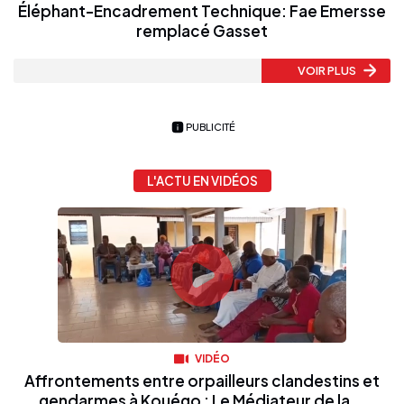
Éléphant-Encadrement Technique: Fae Emersse
remplacé Gasset
VOIR PLUS
PUBLICITÉ
L'ACTU EN VIDÉOS
VIDÉO
Affrontements entre orpailleurs clandestins et
gendarmes à Kouégo : Le Médiateur de la...