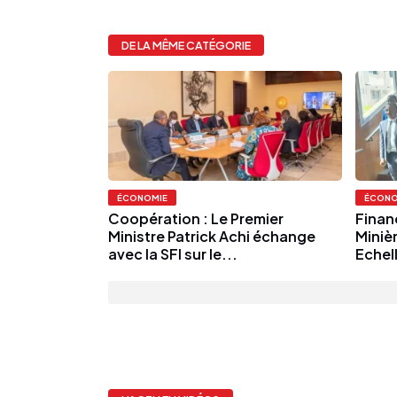
DE LA MÊME CATÉGORIE
ÉCONOMIE
ÉCONO
Coopération : Le Premier
Finan
Ministre Patrick Achi échange
Minièr
avec la SFI sur le...
Echell