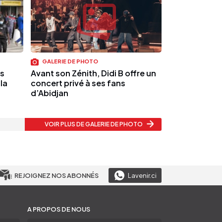
GALERIE DE PHOTO
es
Avant son Zénith, Didi B offre un
la
concert privé à ses fans
d’Abidjan
VOIR PLUS
DE GALERIE DE PHOTO
REJOIGNEZ NOS ABONNÉS
Lavenir.ci
A PROPOS DE NOUS