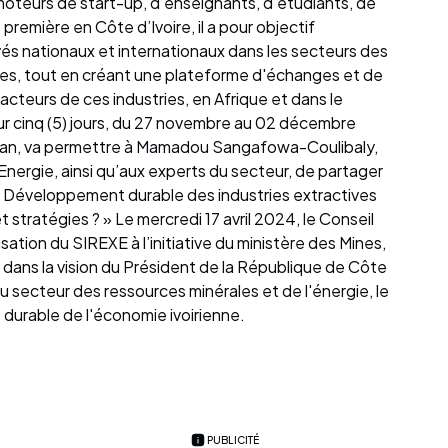
moteurs de start-up, d’enseignants, d’étudiants, de
première en Côte d’Ivoire, il a pour objectif
vés nationaux et internationaux dans les secteurs des
es, tout en créant une plateforme d'échanges et de
acteurs de ces industries, en Afrique et dans le
r cinq (5) jours, du 27 novembre au 02 décembre
djan, va permettre à Mamadou Sangafowa-Coulibaly,
’Energie, ainsi qu’aux experts du secteur, de partager
« Développement durable des industries extractives
 stratégies ? » Le mercredi 17 avril 2024, le Conseil
isation du SIREXE à l’initiative du ministère des Mines,
it dans la vision du Président de la République de Côte
du secteur des ressources minérales et de l'énergie, le
durable de l'économie ivoirienne.
PUBLICITÉ