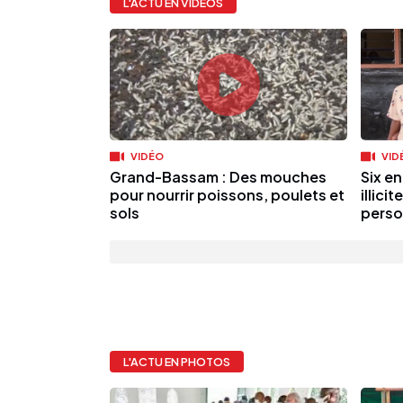
L'ACTU EN VIDÉOS
VIDÉO
VID
Grand-Bassam : Des mouches
Six en
pour nourrir poissons, poulets et
illici
sols
perso
L'ACTU EN PHOTOS