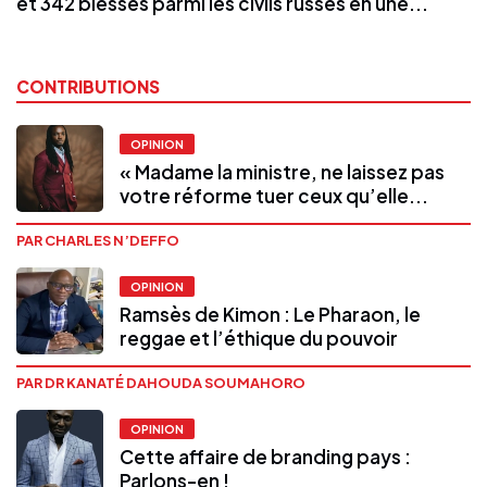
et 342 blessés parmi les civils russes en une...
CONTRIBUTIONS
OPINION
« Madame la ministre, ne laissez pas
votre réforme tuer ceux qu’elle...
PAR CHARLES N’DEFFO
OPINION
Ramsès de Kimon : Le Pharaon, le
reggae et l’éthique du pouvoir
PAR DR KANATÉ DAHOUDA SOUMAHORO
OPINION
Cette affaire de branding pays :
Parlons-en !