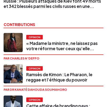
Russie : Plusieurs attaques de Kiev font 49 morts
et 342 blessés parmi les civils russes en une...
CONTRIBUTIONS
OPINION
« Madame la ministre, ne laissez pas
votre réforme tuer ceux qu’elle...
PAR CHARLES N’DEFFO
OPINION
Ramsès de Kimon : Le Pharaon, le
reggae et l’éthique du pouvoir
PAR DR KANATÉ DAHOUDA SOUMAHORO
OPINION
Cette affaire de branding pays :