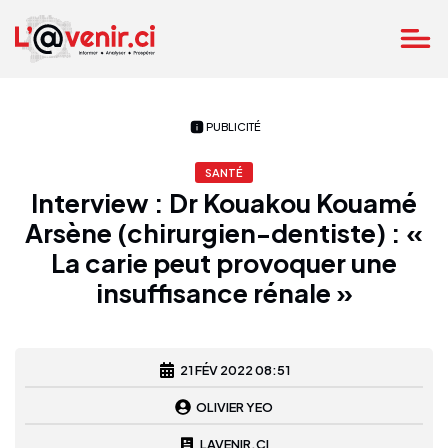
PUBLICITÉ
SANTÉ
Interview : Dr Kouakou Kouamé
Arsène (chirurgien-dentiste) : «
La carie peut provoquer une
insuffisance rénale »
21 FÉV 2022 08:51
OLIVIER YEO
LAVENIR.CI