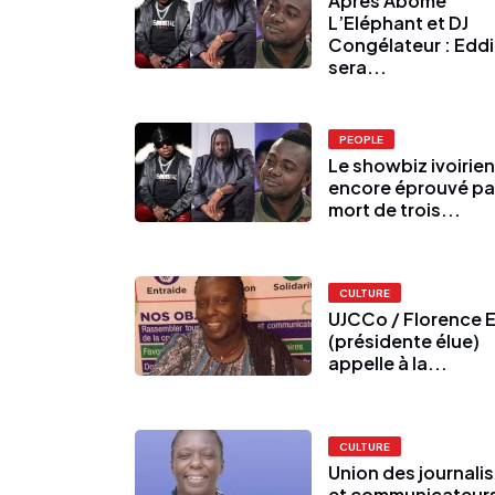
Après Abomé
L’Eléphant et DJ
Congélateur : Edd
sera...
PEOPLE
Le showbiz ivoirien
encore éprouvé par
mort de trois...
CULTURE
UJCCo / Florence 
(présidente élue)
appelle à la...
CULTURE
Union des journali
et communicateur