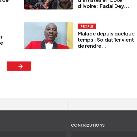
d’Ivoire : Fadal Dey...
PEOPLE
Malade depuis quelque
n
temps : Soldat 1er vient
me
de rendre...
CONTRIBUTIONS