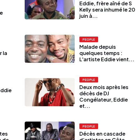
Eddie, frère aîné de S
Kelly sera inhumé le 20
ie
juin à...
PEOPLE
Malade depuis
 la
quelques temps :
L'artiste Eddie vient...
PEOPLE
Deux mois après les
Eddie
décès de DJ
Congélateur, Eddie
et...
PEOPLE
stes
Décès en cascade
s de
d’artistes en Côte