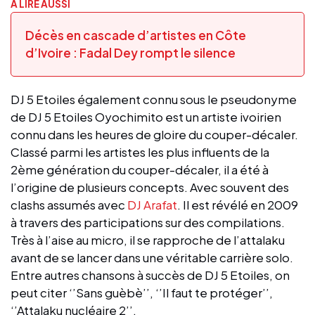
A LIRE AUSSI
Décès en cascade d’artistes en Côte
d’Ivoire : Fadal Dey rompt le silence
DJ 5 Etoiles également connu sous le pseudonyme
de DJ 5 Etoiles Oyochimito est un artiste ivoirien
connu dans les heures de gloire du couper-décaler.
Classé parmi les artistes les plus influents de la
2ème génération du couper-décaler, il a été à
l’origine de plusieurs concepts. Avec souvent des
clashs assumés avec
DJ Arafat
. Il est révélé en 2009
à travers des participations sur des compilations.
Très à l’aise au micro, il se rapproche de l’attalaku
avant de se lancer dans une véritable carrière solo.
Entre autres chansons à succès de DJ 5 Etoiles, on
peut citer ‘’Sans guèbè’’, ‘’Il faut te protéger’’,
‘’Attalaku nucléaire 2’’.