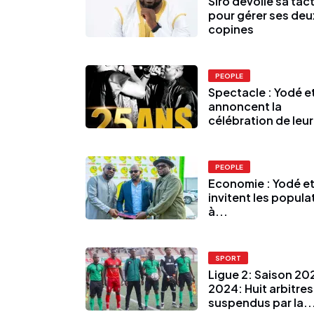
Siro dévoile sa tac
pour gérer ses deu
copines
PEOPLE
Spectacle : Yodé et
annoncent la
célébration de leur
PEOPLE
Economie : Yodé et
invitent les popula
à...
SPORT
Ligue 2: Saison 20
2024: Huit arbitres
suspendus par la..