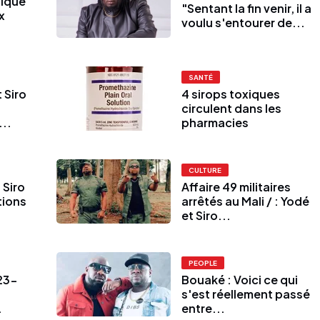
tique
"Sentant la fin venir, il a
x
voulu s'entourer de...
SANTÉ
 Siro
4 sirops toxiques
circulent dans les
...
pharmacies
CULTURE
 Siro
Affaire 49 militaires
tions
arrêtés au Mali / : Yodé
et Siro...
PEOPLE
23-
Bouaké : Voici ce qui
s'est réellement passé
.
entre...