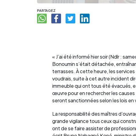
PARTAGEZ
« J’ai été informé hier soir (Ndlr : sa
Bonoumin s’était détachée, entraînan
terrasses. À cette heure, les service
voudrais, suite à cet autre incident 
immeuble qui ont tous été évacués, et
œuvre pour en rechercher les causes e
seront sanctionnées selon les lois en 
La responsabilité des maîtres d’ouvrag
grande vigilance tous ceux qui construi
ont de se faire assister de professionn
écrit Bruno Nabagné Koné, ministre de