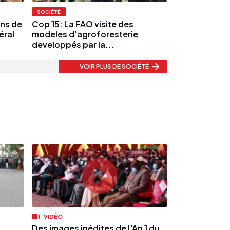
SOCIÉTÉ
ns de
Cop 15: La FAO visite des
éral
modeles d'agroforesterie
developpés par la...
VOIR PLUS
DE SOCIÉTÉ
VIDÉO
Des images inédites de l'An 1 du