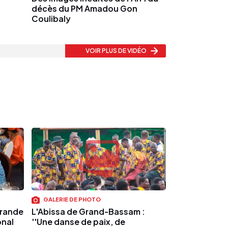
décès du PM Amadou Gon
Coulibaly
VOIR PLUS
DE VIDÉO
GALERIE DE PHOTO
grande
L'Abissa de Grand-Bassam :
onal
''Une danse de paix, de