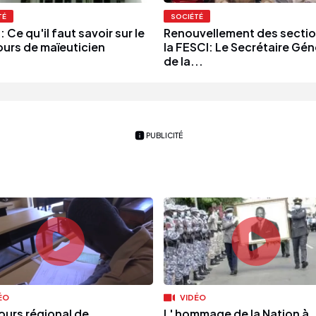
TÉ
SOCIÉTÉ
: Ce qu'il faut savoir sur le
Renouvellement des sectio
urs de maïeuticien
la FESCI: Le Secrétaire Gén
de la...
PUBLICITÉ
ÉO
VIDÉO
urs régional de
L' hommage de la Nation à