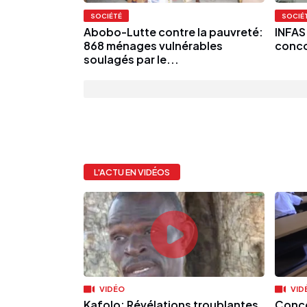
SOCIÉTÉ
SOCIÉ
Abobo-Lutte contre la pauvreté:
INFAS 
868 ménages vulnérables
conco
soulagés par le...
L'ACTU EN VIDÉOS
VIDÉO
VID
Kafolo: Révélations troublantes
Conco