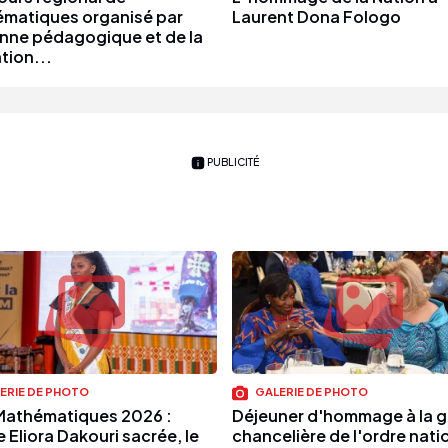
matiques organisé par
Laurent Dona Fologo
enne pédagogique et de la
tion...
PUBLICITÉ
ERIE DE PHOTO
GALERIE DE PHOTO
Mathématiques 2026 :
Déjeuner d'hommage à la 
 Eliora Dakouri sacrée, le
chancelière de l'ordre nati