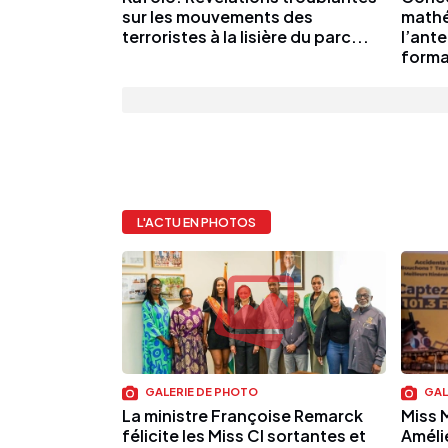
sur les mouvements des
mathé
terroristes à la lisière du parc...
l’ant
forma
L'ACTU EN PHOTOS
GALERIE DE PHOTO
GAL
La ministre Françoise Remarck
Miss 
félicite les Miss CI sortantes et
Amélie