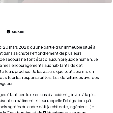
PUBLICITÉ
medi 20 mars 2021) qu’une partie d’un immeuble situé à
t dans sa chute l’effondrement de plusieurs
s de secours ne font état d’aucun préjudice humain. Je
dire mes encouragements aux habitants de cet
 à leurs proches. Je les assure que tout sera mis en
t situer les responsabilités. Les défaillances avérées
vigueur.
es étant centrale en cas d’accident, j’invite à la plus
sent un bâtiment et leur rappelle l’obligation qu’ils
els agréés du cadre bâti (architecte, ingénieur...) »,
 la Construction et de l'Urbanisme sur sa page