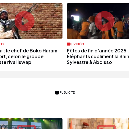
ÉO
VIDÉO
ia : le chef de Boko Haram
Fêtes de fin d’année 2025 :
ort, selon le groupe
Éléphants subliment la Sain
ste rival Iswap
Sylvestre à Aboisso
PUBLICITÉ