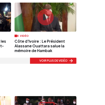
VIDÉO
 les
Côte d'Ivoire : Le Président
t-
Alassane Ouattara salue la
mémoire de Hambak
VOIR PLUS
DE VIDÉO