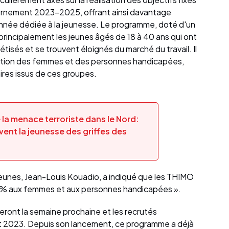
rnement 2023-2025, offrant ainsi davantage
nnée dédiée à la jeunesse. Le programme, doté d'un
 principalement les jeunes âgés de 18 à 40 ans qui ont
étisés et se trouvent éloignés du marché du travail. Il
ipation des femmes et des personnes handicapées,
ires issus de ces groupes.
 la menace terroriste dans le Nord:
ent la jeunesse des griffes des
Jeunes, Jean-Louis Kouadio, a indiqué que les THIMO
 50% aux femmes et aux personnes handicapées ».
ront la semaine prochaine et les recrutés
illet 2023. Depuis son lancement, ce programme a déjà