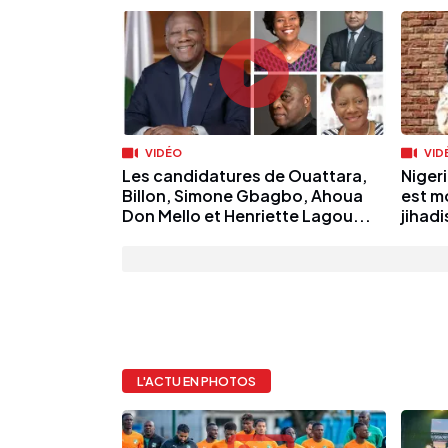
VIDÉO
VID
Les candidatures de Ouattara,
Niger
Billon, Simone Gbagbo, Ahoua
est m
Don Mello et Henriette Lagou...
jihadi
L'ACTU EN PHOTOS