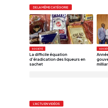
DE LA MÊME CATÉGORIE
SOCIÉTÉ
SOCIÉ
La difficile équation
Année
d’éradication des liqueurs en
gouve
sachet
millia
L'ACTU EN VIDÉOS