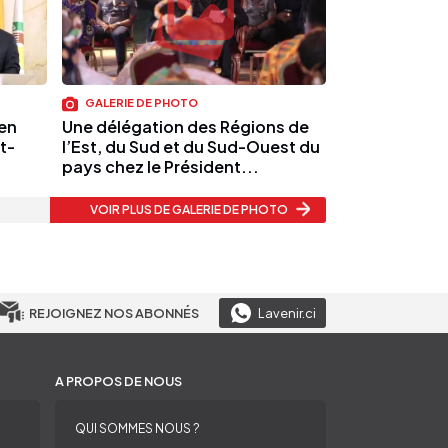
GALERIE DE PHOTO
 en
Une délégation des Régions de
t-
l’Est, du Sud et du Sud-Ouest du
pays chez le Président...
VOIR PLUS
DE GALERIE DE PHOTO
REJOIGNEZ NOS ABONNÉS
Lavenir.ci
A PROPOS DE NOUS
QUI SOMMES NOUS ?