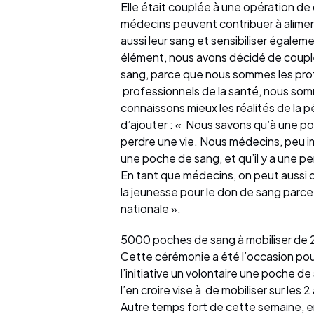
Elle était couplée à une opération de
médecins peuvent contribuer à alimen
aussi leur sang et sensibiliser égalem
élément, nous avons décidé de couple
sang, parce que nous sommes les prof
professionnels de la santé, nous somm
connaissons mieux les réalités de la p
d’ajouter : « Nous savons qu’à une p
perdre une vie. Nous médecins, peu i
une poche de sang, et qu’il y a une p
En tant que médecins, on peut aussi d
la jeunesse pour le don de sang parce
nationale ».
5000 poches de sang à mobiliser 
Cette cérémonie a été l’occasion pou
l’initiative un volontaire une poche d
l’en croire vise à de mobiliser sur l
Autre temps fort de cette semaine, en