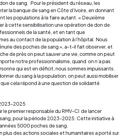
 don de sang. Pour le président du réseau, les
ter la banque de sang en Côte d’Ivoire, en donnant
ent les populations à le faire autant. « Deuxième
r à cette sensibilisation une opération de don de
essionnels de la santé, et en tant que
es au contact de la population à l’hôpital. Nous
énurie des poches de sang », a-t-il fait observer, et
oche de près on peut sauver une vie, comme on peut
mporte notre professionnalisme, quand on n’a pas
ersonne qui est en déficit, nous sommes impuissants.
onner du sang à la population, on peut aussi mobiliser
 que cela répond à une question de solidarité
de 2023-2025
r le premier responsable du RMV-CI de lancer
e sang, pour la période 2023-2025. Cette initiative à
es 2 années 5000 poches de sang.
 plus des actions sociales et humanitaires a porté sur