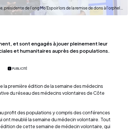
Dr Diomandé Youssouf à gauche et Konan Evelyne, présidente de l’ong Mo’Espoir lors de la remise de dons à l’orphelinat de garçons de Bingerville (Photo : dr)
ment, et sont engagés à jouer pleinement leur
ociales et humanitaires auprès des populations.
PUBLICITÉ
 de la première édition de la semaine des médecins
tiative du réseau des médecins volontaires de Côte
 au profit des populations y compris des conférences
 qui ont meublé la semaine du médecin volontaire. Tout
 édition de cette semaine de médecin volontaire, qui