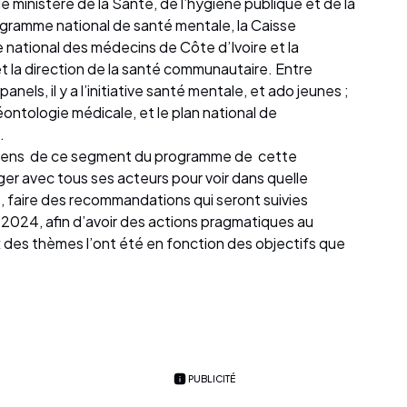
le ministère de la Santé, de l’hygiène publique et de la
ogramme national de santé mentale, la Caisse
e national des médecins de Côte d’Ivoire et la
 et la direction de la santé communautaire. Entre
ls, il y a l’initiative santé mentale, et ado jeunes ;
déontologie médicale, et le plan national de
.
 sens de ce segment du programme de cette
ger avec tous ses acteurs pour voir dans quelle
, faire des recommandations qui seront suivies
 2024, afin d’avoir des actions pragmatiques au
 des thèmes l’ont été en fonction des objectifs que
PUBLICITÉ