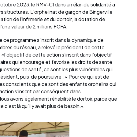
ctobre 2023, le RMV-CI dans un élan de solidarité a
s structures. L’orphelinat de garçon de Bingerville
ation de l’infirmerie et du dortoir, la dotation de
’une valeur de 2 millions FCFA.
de ce programme s’inscrit dans la dynamique de
res du réseau, a relevé le président de cette
l’objectif de cette action s’inscrit dans l’objectif
ires qui encourage et favorise les droits de santé
uestions de santé, ce sont les plus vulnérables qui
résident, puis de poursuivre : « Pour ce qui est de
mes conscients que ce sont des enfants orphelins qui
action s’inscrit par conséquent dans
s avons également réhabilité le dortoir, parce que
est là qu’il y avait plus de besoin ».