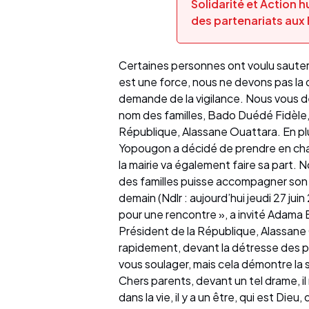
Solidarité et Action
des partenariats aux 
Certaines personnes ont voulu sauter
est une force, nous ne devons pas la 
demande de la vigilance. Nous vous d
nom des familles, Bado Duédé Fidèle,
République, Alassane Ouattara. En pl
Yopougon a décidé de prendre en charg
la mairie va également faire sa part.
des familles puisse accompagner son
demain (Ndlr : aujourd’hui jeudi 27 jui
pour une rencontre », a invité Adama 
Président de la République, Alassane O
rapidement, devant la détresse des p
vous soulager, mais cela démontre la 
Chers parents, devant un tel drame, il
dans la vie, il y a un être, qui est Die