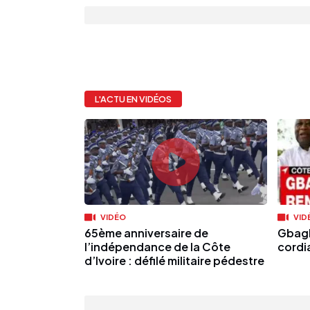
L'ACTU EN VIDÉOS
VIDÉO
VID
65ème anniversaire de
Gbagb
l’indépendance de la Côte
cordia
d’Ivoire : défilé militaire pédestre