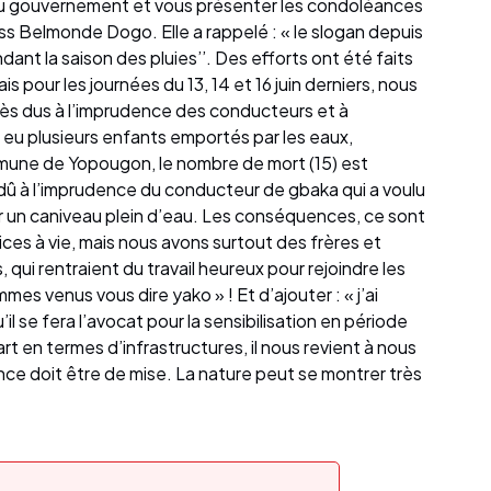
u gouvernement et vous présenter les condoléances
Myss Belmonde Dogo. Elle a rappelé : « le slogan depuis
dant la saison des pluies’’. Des efforts ont été faits
 pour les journées du 13, 14 et 16 juin derniers, nous
s dus à l’imprudence des conducteurs et à
 eu plusieurs enfants emportés par les eaux,
mune de Yopougon, le nombre de mort (15) est
 dû à l’imprudence du conducteur de gbaka qui a voulu
er un caniveau plein d’eau. Les conséquences, ce sont
ices à vie, mais nous avons surtout des frères et
 qui rentraient du travail heureux pour rejoindre les
mes venus vous dire yako » ! Et d’ajouter : « j’ai
il se fera l’avocat pour la sensibilisation en période
rt en termes d’infrastructures, il nous revient à nous
nce doit être de mise. La nature peut se montrer très