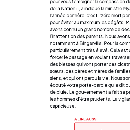
pour vous témoigner la compassion d
de la Nation », a indiqué la ministre 
l’année dernière, c’est ‘’zéro mort pen
pour éviter au maximum les dégâts. Mais
avons connu un grand nombre de décè
l’inattention des parents. Nous avons
notamment à Bingerville. Pour la com
particulièrement très élevé. Cela est
forcer le passage en voulant travers
des blessés qui vont porter ces cicatr
sœurs, des pères et mères de familles,
siens, et qui ont perdu la vie. Nous som
écouté votre porte-parole qui a dit qu’
de pluie. Le gouvernement a fait sa pa
les hommes d’être prudents. La vigila
capricieuse.
A LIRE AUSSI