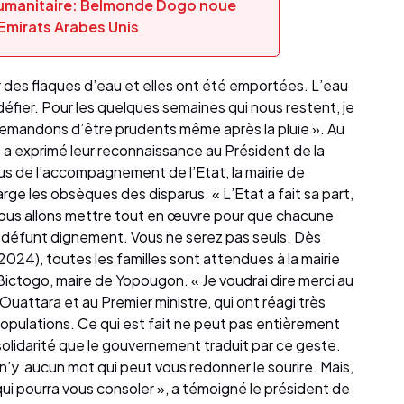
 humanitaire: Belmonde Dogo noue
Emirats Arabes Unis
 des flaques d’eau et elles ont été emportées. L’eau
défier. Pour les quelques semaines qui nous restent, je
emandons d’être prudents même après la pluie ». Au
 a exprimé leur reconnaissance au Président de la
us de l’accompagnement de l’Etat, la mairie de
e les obsèques des disparus. « L’Etat a fait sa part,
 Nous allons mettre tout en œuvre pour que chacune
 défunt dignement. Vous ne serez pas seuls. Dès
n 2024), toutes les familles sont attendues à la mairie
Bictogo, maire de Yopougon. « Je voudrai dire merci au
uattara et au Premier ministre, qui ont réagi très
opulations. Ce qui est fait ne peut pas entièrement
solidarité que le gouvernement traduit par ce geste.
 n’y aucun mot qui peut vous redonner le sourire. Mais,
u, qui pourra vous consoler », a témoigné le président de