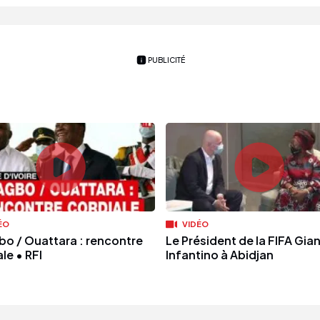
PUBLICITÉ
ÉO
VIDÉO
o / Ouattara : rencontre
Le Président de la FIFA Gian
le • RFI
Infantino à Abidjan