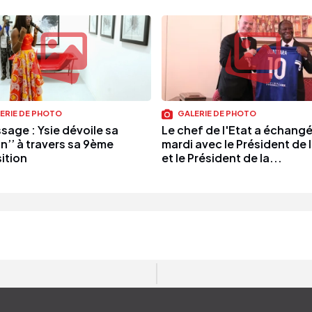
ERIE DE PHOTO
GALERIE DE PHOTO
sage : Ysie dévoile sa
Le chef de l'Etat a échange
on’’ à travers sa 9ème
mardi avec le Président de 
ition
et le Président de la...