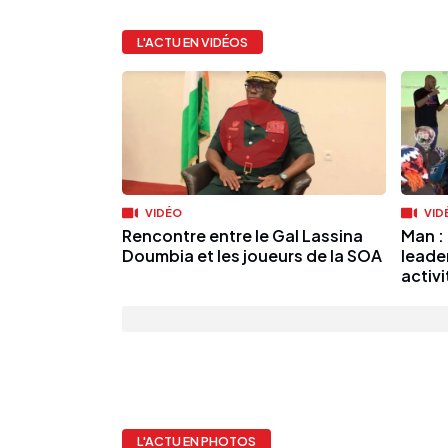
L'ACTU EN VIDÉOS
VIDÉO
VID
Rencontre entre le Gal Lassina
Man :
Doumbia et les joueurs de la SOA
leade
activi
L'ACTU EN PHOTOS