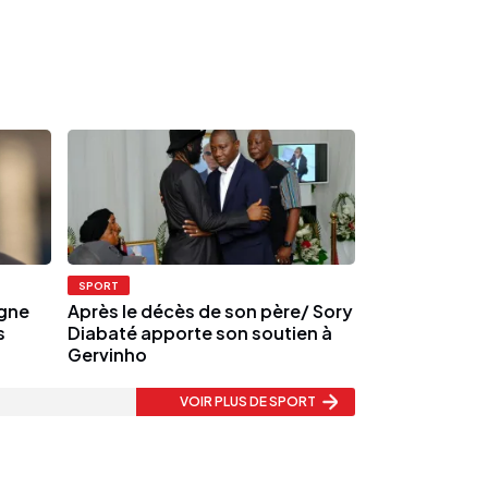
SPORT
igne
Après le décès de son père/ Sory
s
Diabaté apporte son soutien à
Gervinho
VOIR PLUS
DE SPORT