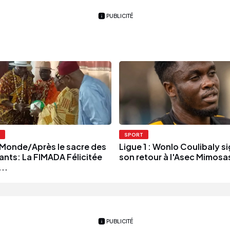
PUBLICITÉ
SPORT
Monde/Après le sacre des
Ligue 1 : Wonlo Coulibaly s
ants: La FIMADA Félicitée
son retour à l'Asec Mimosa
...
PUBLICITÉ