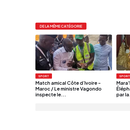
DE LA MÊME CATÉGORIE
SPORT
SPORT
Match amical Côte d’Ivoire –
Mara'
Maroc / Le ministre Vagondo
Éléph
inspecte le...
par la