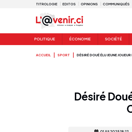
TITROLOGIE
EDITOS
OPINIONS
COMMUNIQUÉS
POLITIQUE
ÉCONOMIE
SOCIÉTÉ
ACCUEIL
SPORT
DÉSIRÉ DOUÉ ÉLU JEUNE JOUEUR
Désiré Doué
01 JUI 2025 19:12