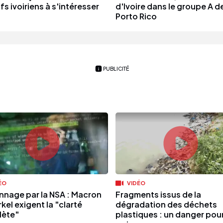
fs ivoiriens à s'intéresser
d'Ivoire dans le groupe A d
Porto Rico
PUBLICITÉ
ÉO
VIDÉO
nnage par la NSA : Macron
Fragments issus de la
kel exigent la "clarté
dégradation des déchets
ète"
plastiques : un danger pour