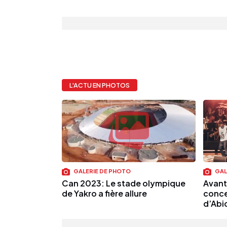
L'ACTU EN PHOTOS
GALERIE DE PHOTO
GAL
Can 2023: Le stade olympique
Avant 
de Yakro a fière allure
conce
d’Abi