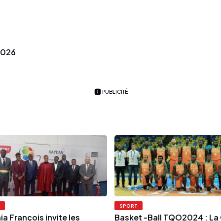
2026
PUBLICITÉ
SPORT
a François invite les
Basket -Ball TQO2024 : La