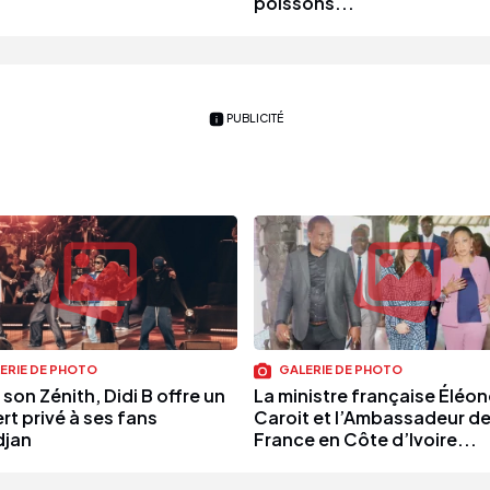
poissons...
PUBLICITÉ
ERIE DE PHOTO
GALERIE DE PHOTO
son Zénith, Didi B offre un
La ministre française Éléo
rt privé à ses fans
Caroit et l’Ambassadeur d
djan
France en Côte d’Ivoire...