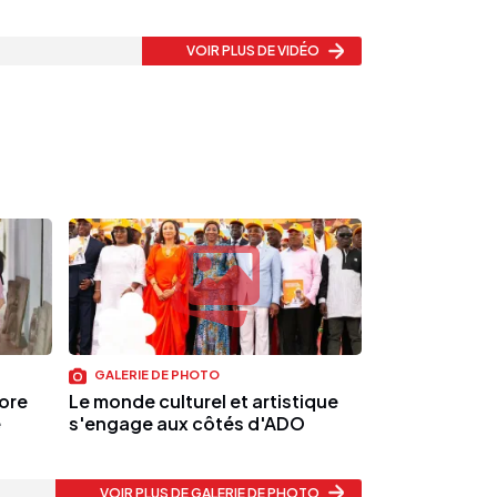
VOIR PLUS
DE VIDÉO
GALERIE DE PHOTO
nore
Le monde culturel et artistique
e
s'engage aux côtés d'ADO
VOIR PLUS
DE GALERIE DE PHOTO