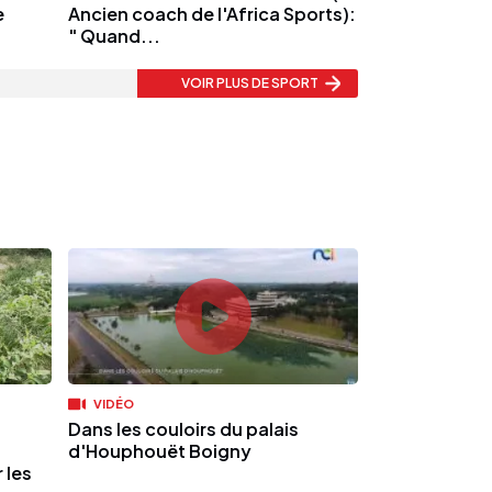
e
Ancien coach de l'Africa Sports):
" Quand...
VOIR PLUS
DE SPORT
VIDÉO
Dans les couloirs du palais
d'Houphouët Boigny
 les