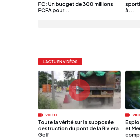
FC: Un budget de 300 millions
sporti
FCFA pour...
à...
L'ACTU EN VIDÉOS
VIDÉO
VID
Toute la vérité sur la supposée
Espio
destruction du pont de la Riviera
et Mer
Golf
compl