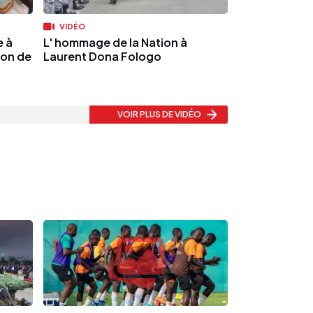
VIDÉO
e à
L' hommage de la Nation à
ion de
Laurent Dona Fologo
VOIR PLUS
DE VIDÉO