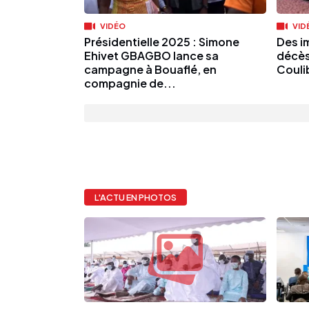
VIDÉO
VID
Présidentielle 2025 : Simone
Des im
Ehivet GBAGBO lance sa
décè
campagne à Bouaflé, en
Couli
compagnie de...
L'ACTU EN PHOTOS