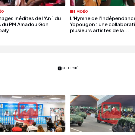
ÉO
VIDÉO
ages inédites de l'An 1 du
L'Hymne de l’Indépendanc
s du PM Amadou Gon
Yopougon : une collaborat
baly
plusieurs artistes de la...
PUBLICITÉ