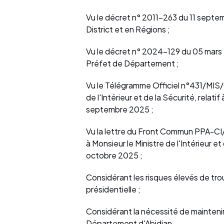
Vu le décret n° 2011-263 du 11 septem
District et en Régions ;
Vu le décret n° 2024-129 du 05 mars
Préfet de Département ;
Vu le Télégramme Officiel n°431/MIS
de l'Intérieur et de la Sécurité, relati
septembre 2025 ;
Vu la lettre du Front Commun PPA-
à Monsieur le Ministre de l'Intérieur e
octobre 2025 ;
Considérant les risques élevés de trou
présidentielle ;
Considérant la nécessité de maintenir l
Département d'Abidjan,