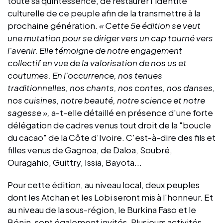
toute sa quintessence, de restaurer l'identité
culturelle de ce peuple afin de la transmettre à la
prochaine génération.
« Cette 5e édition se veut
une mutation pour se diriger vers un cap tourné vers
l'avenir. Elle témoigne de notre engagement
collectif en vue de la valorisation de nos us et
coutumes. En l'occurrence, nos tenues
traditionnelles, nos chants, nos contes, nos danses,
nos cuisines, notre beauté, notre science et notre
sagesse »,
a-t-elle détaillé en présence d'une forte
délégation de cadres venus tout droit de la "boucle
du cacao" de la Côte d’Ivoire. C'est-à-dire des fils et
filles venus de Gagnoa, de Daloa, Soubré,
Ouragahio, Guittry, Issia, Bayota...
Pour cette édition, au niveau local, deux peuples
dont les Atchan et les Lobi seront mis à l'honneur. Et
au niveau de la sous-région, le Burkina Faso et le
Bénin, sont également invités. Plusieurs activités