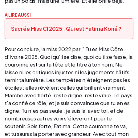
pas un poids, mais une lumière. Et elle brille déjà.
A LIRE AUSSI
Sacrée Miss CI 2025 : Qui est Fatima Koné ?
Pour conclure, la miss 2022 par " Tu es Miss Côte
d’Ivoire 2025. Quoi qu’il se dise, quoi qu’il se fasse, la
couronne est sur ta tête et le titre à ton nom. Ne
laisse ni les critiques injustes ni les jugements hâtifs
ternir ta lumière. Les tempêtes n’éteignent pas les
étoiles ; elles révèlent celles qui brillent vraiment.
Marche avec fierté, reste digne, reste vraie. Le pays
t’a confié ce rôle, et je suis convaincue que tu en es
digne. Tu n’es pas seule : je suis là, avec toi, et de
nombreuses autres voix s’élèveront pour te
soutenir. Sois forte, Fatima. Cette couronne te va,
et tu sauras la porter avec grandeur. Avec tout mon