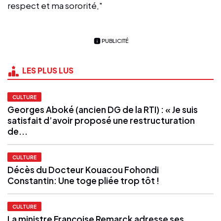
respect et ma sororité,"
PUBLICITÉ
LES PLUS LUS
CULTURE
Georges Aboké (ancien DG de la RTI) : « Je suis
satisfait d’avoir proposé une restructuration
de...
CULTURE
Décès du Docteur Kouacou Fohondi
Constantin: Une toge pliée trop tôt !
CULTURE
La ministre Françoise Remarck adresse ses