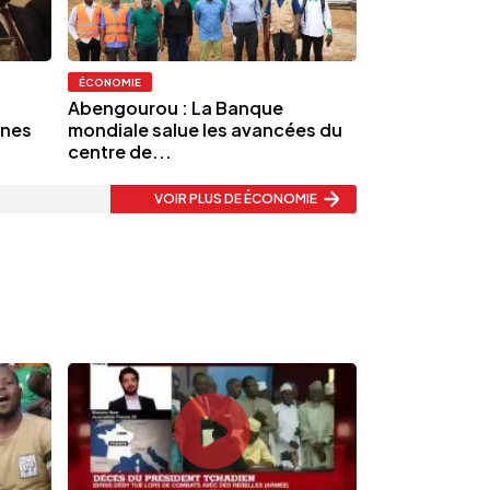
ÉCONOMIE
Abengourou : La Banque
unes
mondiale salue les avancées du
centre de...
VOIR PLUS
DE ÉCONOMIE