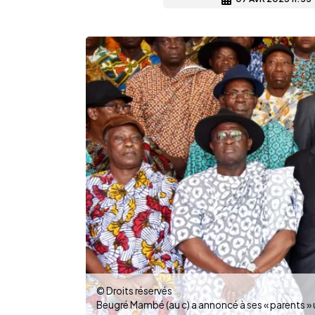
© Droits réservés
Beugré Mambé (au c) a annoncé à ses « parents » 