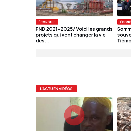
ÉCONOMIE
ÉCONO
PND 2021-2025/ Voici les grands
Somme
projets qui vont changer la vie
souve
des...
Tiémo
L'ACTU EN VIDÉOS