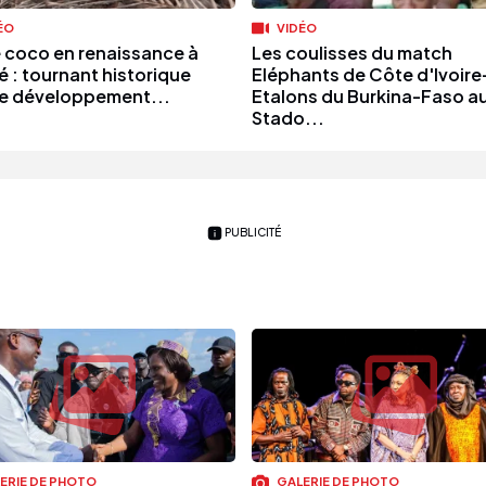
ÉO
VIDÉO
re coco en renaissance à
Les coulisses du match
é : tournant historique
Eléphants de Côte d'Ivoire
le développement...
Etalons du Burkina-Faso a
Stado...
PUBLICITÉ
ERIE DE PHOTO
GALERIE DE PHOTO