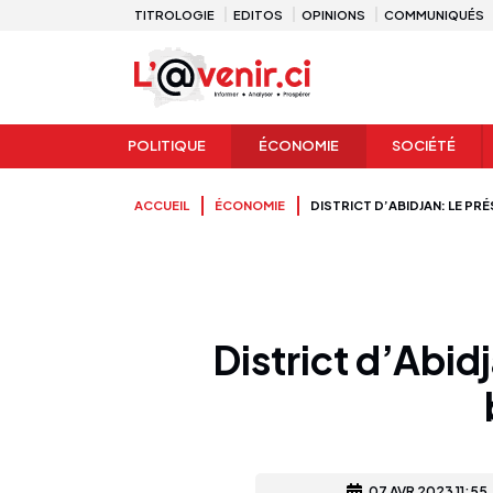
TITROLOGIE
EDITOS
OPINIONS
COMMUNIQUÉS
POLITIQUE
ÉCONOMIE
SOCIÉTÉ
ACCUEIL
ÉCONOMIE
DISTRICT D’ABIDJAN: LE PR
District d’Abid
07 AVR 2023 11:55