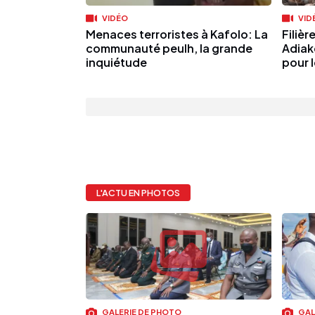
VIDÉO
VID
Menaces terroristes à Kafolo: La
Filiè
communauté peulh, la grande
Adiak
inquiétude
pour 
L'ACTU EN PHOTOS
GALERIE DE PHOTO
GAL