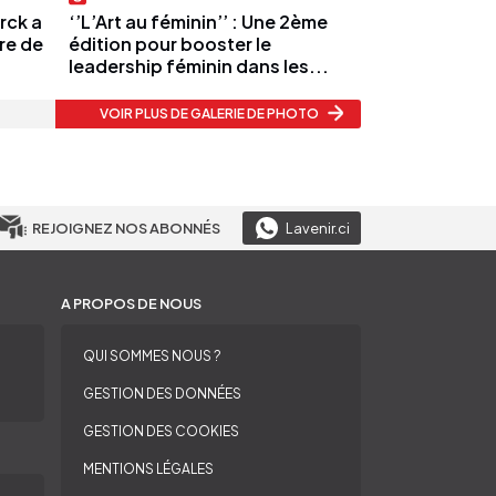
rck a
‘’L’Art au féminin’’ : Une 2ème
re de
édition pour booster le
leadership féminin dans les...
VOIR PLUS
DE GALERIE DE PHOTO
REJOIGNEZ NOS ABONNÉS
Lavenir.ci
A PROPOS DE NOUS
QUI SOMMES NOUS ?
GESTION DES DONNÉES
GESTION DES COOKIES
MENTIONS LÉGALES