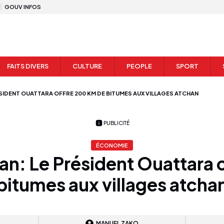
GOUV INFOS
FAITS DIVERS
CULTURE
PEOPLE
SPORT
ÉSIDENT OUATTARA OFFRE 200 KM DE BITUMES AUX VILLAGES ATCHAN
PUBLICITÉ
ÉCONOMIE
jan: Le Président Ouattara
bitumes aux villages atcha
MANUEL ZAKO