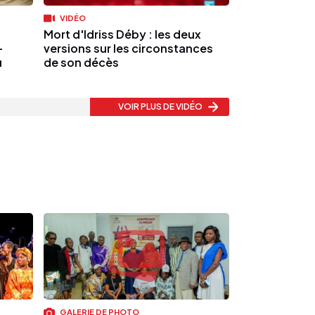
VIDÉO
Mort d'Idriss Déby : les deux
-
versions sur les circonstances
u
de son décès
VOIR PLUS
DE VIDÉO
GALERIE DE PHOTO