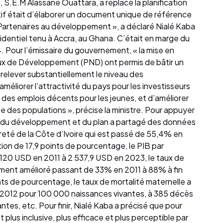
, S.E.M Alassane Ouattara, a replacé la planification
tif était d’élaborer un document unique de référence
 Partenaires au développement », a déclaré Nialé Kaba
ésidentiel tenu à Accra, au Ghana. C’était en marge du
 Pour l’émissaire du gouvernement, « la mise en
x de Développement (PND) ont permis de bâtir un
elever substantiellement le niveau des
éliorer l’attractivité du pays pour les investisseurs
 des emplois décents pour les jeunes, et d’améliorer
e des populations », précise la ministre. Pour appuyer
e, du développement et du plan a partagé des données
reté de la Côte d’Ivoire qui est passé de 55,4% en
tion de 17,9 points de pourcentage, le PIB par
 120 USD en 2011 à 2 537,9 USD en 2023, le taux de
tement amélioré passant de 33% en 2011 à 88% à fin
ts de pourcentage, le taux de mortalité maternelle a
n 2012 pour 100 000 naissances vivantes, à 385 décès
tes, etc. Pour finir, Nialé Kaba a précisé que pour
nt plus inclusive, plus efficace et plus perceptible par