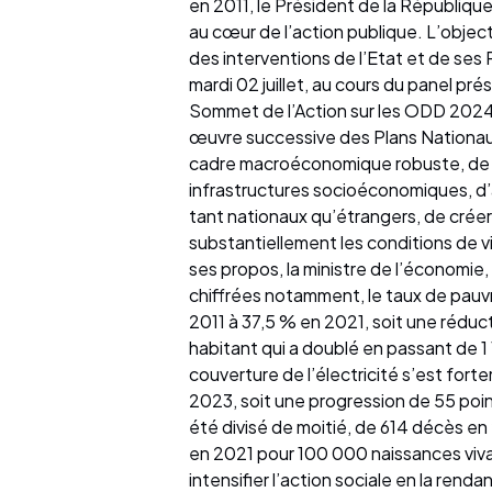
en 2011, le Président de la République
au cœur de l’action publique. L’objec
des interventions de l’Etat et de ses
mardi 02 juillet, au cours du panel pr
Sommet de l’Action sur les ODD 2024.
œuvre successive des Plans Nationau
cadre macroéconomique robuste, de r
infrastructures socioéconomiques, d’am
tant nationaux qu’étrangers, de créer
substantiellement les conditions de vi
ses propos, la ministre de l’économi
chiffrées notamment, le taux de pauv
2011 à 37,5 % en 2021, soit une réduc
habitant qui a doublé en passant de 1
couverture de l’électricité s’est for
2023, soit une progression de 55 poin
été divisé de moitié, de 614 décès e
en 2021 pour 100 000 naissances vivan
intensifier l’action sociale en la renda