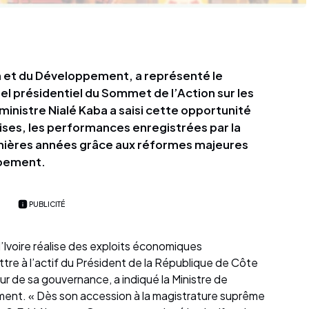
an et du Développement, a représenté le
el présidentiel du Sommet de l’Action sur les
inistre Nialé Kaba a saisi cette opportunité
ises, les performances enregistrées par la
rnières années grâce aux réformes majeures
oppement.
PUBLICITÉ
’Ivoire réalise des exploits économiques
tre à l’actif du Président de la République de Côte
cœur de sa gouvernance, a indiqué la Ministre de
ment. « Dès son accession à la magistrature suprême