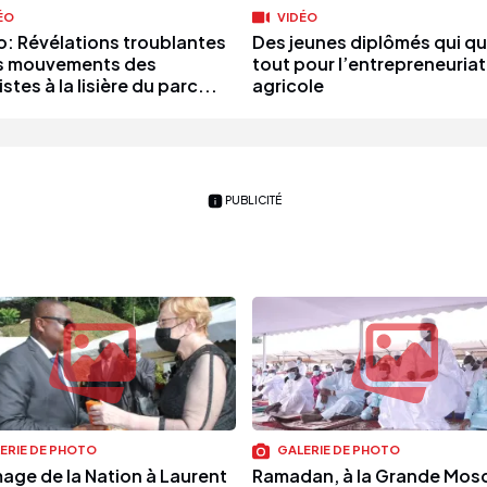
ÉO
VIDÉO
o: Révélations troublantes
Des jeunes diplômés qui qu
es mouvements des
tout pour l’entrepreneuriat
istes à la lisière du parc...
agricole
PUBLICITÉ
ERIE DE PHOTO
GALERIE DE PHOTO
ge de la Nation à Laurent
Ramadan, à la Grande Mos