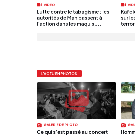
VIDÉO
VID
Lutte contre le tabagisme : les
Kafol
autorités de Man passent à
sur l
l’action dans les maquis,...
terror
L'ACTU EN PHOTOS
GALERIE DE PHOTO
GAL
Ce qui s’est passé au concert
Homma