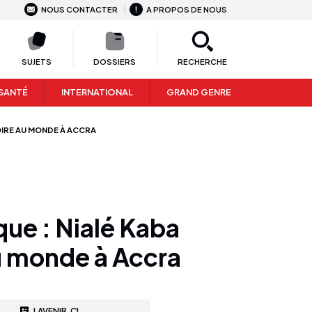
NOUS CONTACTER
A PROPOS DE NOUS
SUJETS
DOSSIERS
RECHERCHE
SANTÉ
INTERNATIONAL
GRAND GENRE
OIRE AU MONDE À ACCRA
ue : Nialé Kaba
au monde à Accra
LAVENIR.CI