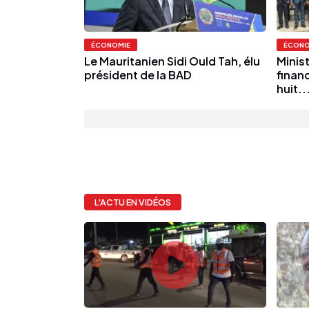
ÉCONOMIE
ÉCONO
Le Mauritanien Sidi Ould Tah, élu
Minis
président de la BAD
financ
huit..
L'ACTU EN VIDÉOS