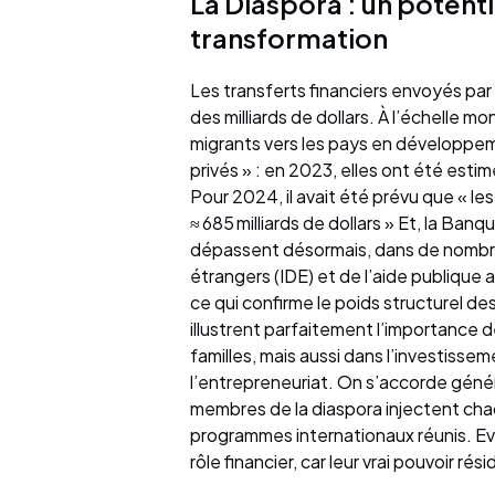
La Diaspora : un potent
transformation
Les transferts financiers envoyés pa
des milliards de dollars. À l’échelle 
migrants vers les pays en développeme
privés » : en 2023, elles ont été estim
Pour 2024, il avait été prévu que « le
≈ 685 milliards de dollars » Et, la Ba
dépassent désormais, dans de nombre
étrangers (IDE) et de l’aide publique
ce qui confirme le poids structurel des
illustrent parfaitement l’importance d
familles, mais aussi dans l’investissem
l’entrepreneuriat. On s’accorde génér
membres de la diaspora injectent c
programmes internationaux réunis. Evi
rôle financier, car leur vrai pouvoir rés