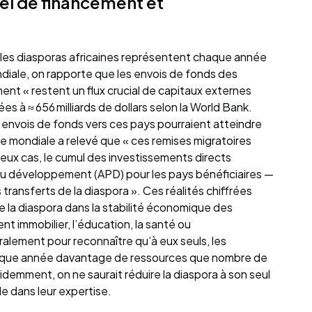
iel de financement et
r les diasporas africaines représentent chaque année
mondiale, on rapporte que les envois de fonds des
nt « restent un flux crucial de capitaux externes
ées à ≈ 656 milliards de dollars selon la World Bank.
s envois de fonds vers ces pays pourraient atteindre
nque mondiale a relevé que « ces remises migratoires
ux cas, le cumul des investissements directs
 au développement (APD) pour les pays bénéficiaires —
 transferts de la diaspora ». Ces réalités chiffrées
e la diaspora dans la stabilité économique des
ent immobilier, l’éducation, la santé ou
alement pour reconnaître qu’à eux seuls, les
haque année davantage de ressources que nombre de
demment, on ne saurait réduire la diaspora à son seul
ide dans leur expertise.