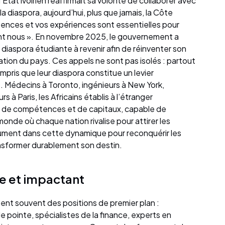
l’État ivoirien réaffirmait sa volonté de collaborer avec
a diaspora, aujourd’hui, plus que jamais, la Côte
tences et vos expériences sont essentielles pour
vant nous ». En novembre 2025, le gouvernement a
iaspora étudiante à revenir afin de réinventer son
tion du pays. Ces appels ne sont pas isolés : partout
pris que leur diaspora constitue un levier
t. Médecins à Toronto, ingénieurs à New York,
à Paris, les Africains établis à l’étranger
le de compétences et de capitaux, capable de
nde où chaque nation rivalise pour attirer les
olument dans cette dynamique pour reconquérir les
ansformer durablement son destin.
e et impactant
pent souvent des positions de premier plan :
 pointe, spécialistes de la finance, experts en