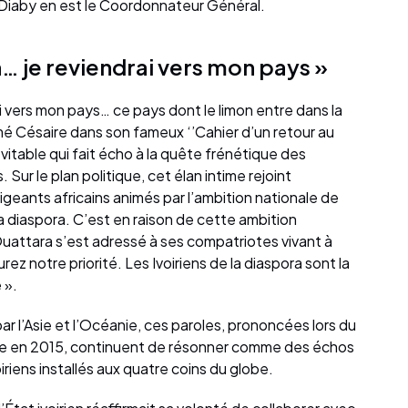
 Diaby en est le Coordonnateur Général.
n… je reviendrai vers mon pays »
i vers mon pays… ce pays dont le limon entre dans la
imé Césaire dans son fameux ‘’Cahier d’un retour au
névitable qui fait écho à la quête frénétique des
. Sur le plan politique, cet élan intime rejoint
igeants africains animés par l’ambition nationale de
a diaspora. C’est en raison de cette ambition
uattara s’est adressé à ses compatriotes vivant à
ez notre priorité. Les Ivoiriens de la diaspora sont la
e ».
ar l’Asie et l’Océanie, ces paroles, prononcées lors du
nne en 2015, continuent de résonner comme des échos
iriens installés aux quatre coins du globe.