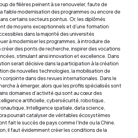
oup de filières peinent à se renouveler, faute de
a faible modernisation des programmes ou encore de
dans certains secteurs pointus. Or, les diplômés
cient de moyens exceptionnels et d’une formation
ccessibles dans la majorité des universités
ibuer à moderniser les programmes, à introduire de
réer des ponts de recherche, inspirer des vocations
ncées, stimulant ainsi innovation et excellence. Dans
tion serait décisive dans la participation à la création
ction de nouvelles technologies, la mobilisation de
n conjointe dans des revues internationales. Dans le
herche à émerger, alors que les profils spécialisés sont
ins domaines d’activité qui sont au cœur des
elligence artificielle, cybersécurité, robotique,
onautique, Intelligence spatiale, data science,
pora pourrait catalyser de véritables écosystèmes
ont fait le succès de pays comme l’Inde ou la Chine.
ion, il faut évidemment créer les conditions de la