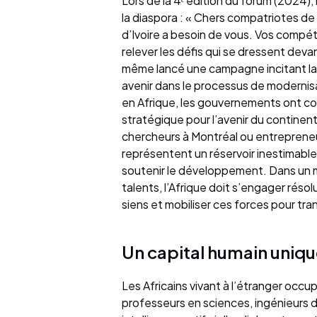
Lors de la 4ᵉ édition du forum (2024), 
la diaspora : « Chers compatriotes de l
d’Ivoire a besoin de vous. Vos compé
relever les défis qui se dressent de
même lancé une campagne incitant la d
avenir dans le processus de modernisa
en Afrique, les gouvernements ont com
stratégique pour l’avenir du continen
chercheurs à Montréal ou entrepreneurs 
représentent un réservoir inestimab
soutenir le développement. Dans un mo
talents, l’Afrique doit s’engager rés
siens et mobiliser ces forces pour tr
Un capital humain uniqu
Les Africains vivant à l’étranger occu
professeurs en sciences, ingénieurs de