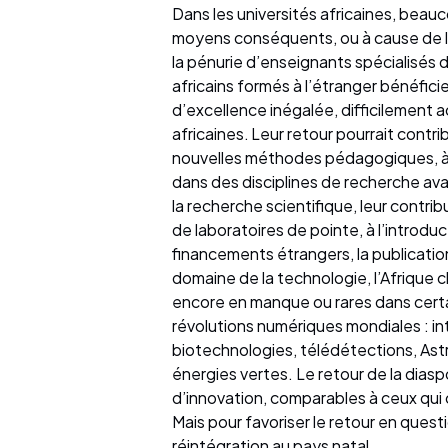
Dans les universités africaines, beauc
moyens conséquents, ou à cause de l
la pénurie d’enseignants spécialisés 
africains formés à l’étranger bénéfi
d’excellence inégalée, difficilement a
africaines. Leur retour pourrait contr
nouvelles méthodes pédagogiques, à c
dans des disciplines de recherche ava
la recherche scientifique, leur contribu
de laboratoires de pointe, à l’introdu
financements étrangers, la publicatio
domaine de la technologie, l’Afrique c
encore en manque ou rares dans certa
révolutions numériques mondiales : int
biotechnologies, télédétections, Astr
énergies vertes. Le retour de la dias
d’innovation, comparables à ceux qui 
Mais pour favoriser le retour en quest
réintégration au pays natal.