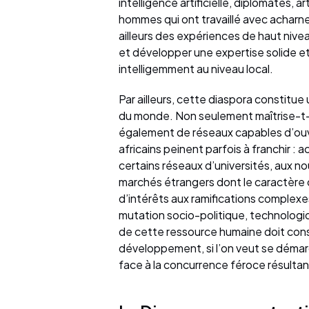
intelligence artificielle, diplomates,
hommes qui ont travaillé avec acharn
ailleurs des expériences de haut nive
et développer une expertise solide et 
intelligemment au niveau local.
Par ailleurs, cette diaspora constitue 
du monde. Non seulement maîtrise-t-e
également de réseaux capables d’ouvr
africains peinent parfois à franchir : 
certains réseaux d’universités, aux n
marchés étrangers dont le caractère 
d’intérêts aux ramifications complexe
mutation socio-politique, technologi
de cette ressource humaine doit const
développement, si l’on veut se démar
face à la concurrence féroce résultan