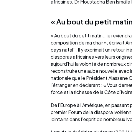
africaines. Dr Moustapha Ben Ismaîla
« Au bout du petit mati
« Au bout du petit matin… je reviendra
composition de ma chair », écrivait A
pays natal’’. Il y exprimait un retour i
diasporas africaines vers leurs origines
aujourd’hui la volonté de nombreux dir
reconstruire une aube nouvelle avec l
nationale que le Président Alassane O
l’étranger en déclarant : « Vous demeur
force et la richesse de la Côte d’Ivoir
De l’Europe à l’Amérique, en passant p
premier Forum de la diaspora ivoirie
lointains dans l’esprit de nombreux Ivo