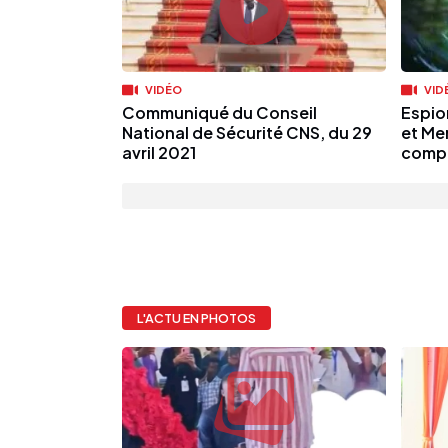
VIDÉO
VID
Communiqué du Conseil
Espio
National de Sécurité CNS, du 29
et Mer
avril 2021
compl
L'ACTU EN PHOTOS