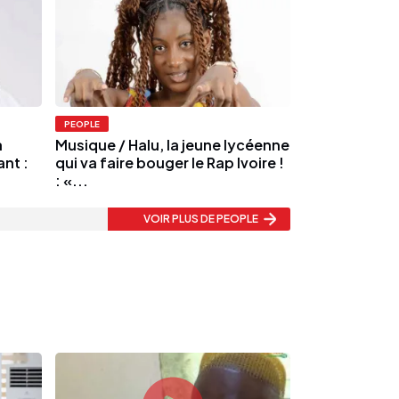
PEOPLE
a
Musique / Halu, la jeune lycéenne
nt :
qui va faire bouger le Rap Ivoire !
: «...
VOIR PLUS
DE PEOPLE