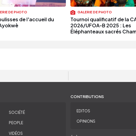
ERIE DE PHOTO
GALERIE DE PHOTO
ulisses de l'accueil du
Tournoi qualificatif de la C
i Ayokwè
2026/UFOA-B 2025 : Les
Éléphanteaux sacrés Cha
CONTRIBUTIONS
EDITOS
SOCIÉTÉ
OPINIONS
PEOPLE
VIDÉOS