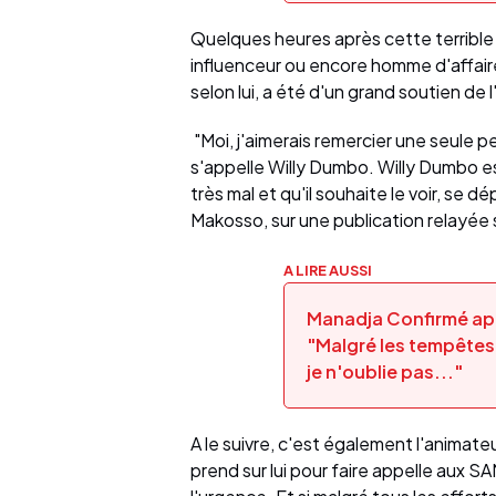
Quelques heures après cette terrible
influenceur ou encore homme d'affair
selon lui, a été d'un grand soutien de l
"Moi, j'aimerais remercier une seule 
s'appelle Willy Dumbo. Willy Dumbo est
très mal et qu'il souhaite le voir, se
Makosso, sur une publication relayée
A LIRE AUSSI
Manadja Confirmé apr
"Malgré les tempêtes
je n'oublie pas..."
A le suivre, c'est également l'animat
prend sur lui pour faire appelle aux SAM