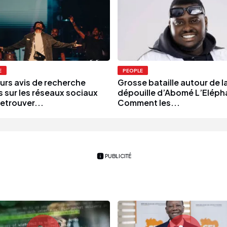
E
PEOPLE
eurs avis de recherche
Grosse bataille autour de l
s sur les réseaux sociaux
dépouille d’Abomé L’Elépha
etrouver...
Comment les...
PUBLICITÉ