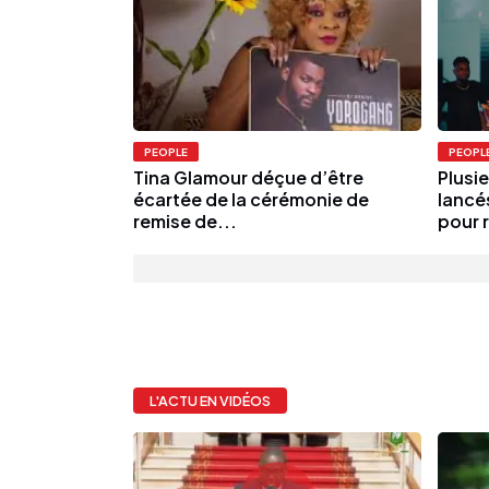
PEOPLE
PEOPL
Tina Glamour déçue d’être
Plusi
écartée de la cérémonie de
lancé
remise de...
pour r
L'ACTU EN VIDÉOS