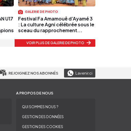
GALERIE DE PHOTO
AN U17
Festival Fa Amamouê d’Ayamé 3
: La culture Agni célébrée sous le
mpions
sceau du rapprochement...
VOIR PLUS
DE GALERIE DE PHOTO
REJOIGNEZ NOS ABONNÉS
Lavenir.ci
A PROPOS DE NOUS
QUI SOMMES NOUS ?
GESTION DES DONNÉES
GESTION DES COOKIES