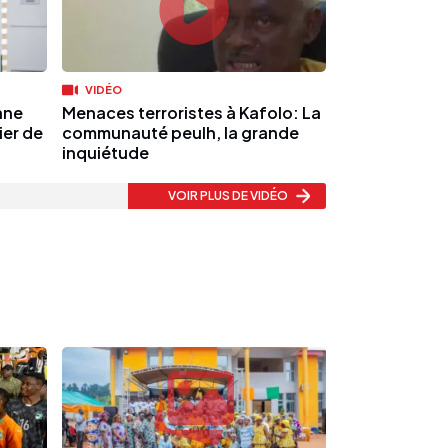
VIDÉO
ane
Menaces terroristes à Kafolo: La
er de
communauté peulh, la grande
inquiétude
VOIR PLUS
DE VIDÉO