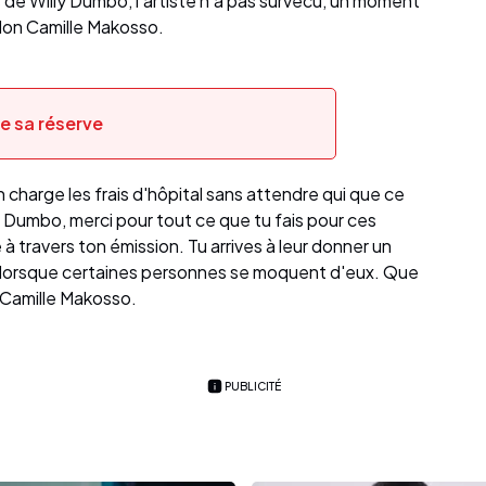
ts de Willy Dumbo, l'artiste n'a pas survécu, un moment
lon Camille Makosso.
e sa réserve
en charge les frais d'hôpital sans attendre qui que ce
Willy Dumbo, merci pour tout ce que tu fais pour ces
 travers ton émission. Tu arrives à leur donner un
me lorsque certaines personnes se moquent d'eux. Que
r Camille Makosso.
PUBLICITÉ