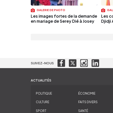
GALERIE DE PHOTO
GAL
Les images fortes de la demande
Les co
en mariage de Serey Dié à Josey
Djidj
SUIVEZ-NOUS
ACTUALITÉS
POLITIQUE
ÉCONOMIE
CULTURE
FAITS DIVERS
SPORT
SANTÉ