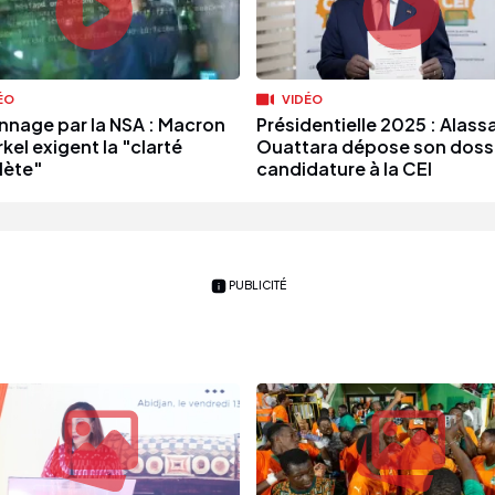
ÉO
VIDÉO
nnage par la NSA : Macron
Présidentielle 2025 : Alass
kel exigent la "clarté
Ouattara dépose son dossi
ète"
candidature à la CEI
PUBLICITÉ