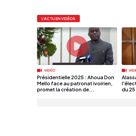
L'ACTU EN VIDÉOS
VIDÉO
VID
Présidentielle 2025 : Ahoua Don
Alass
Mello face au patronat ivoirien,
l'élec
promet la création de...
du 25