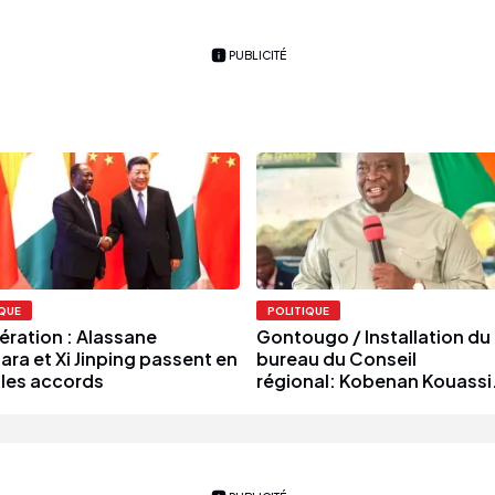
PUBLICITÉ
IQUE
POLITIQUE
ration : Alassane
Gontougo / Installation du
ara et Xi Jinping passent en
bureau du Conseil
 les accords
régional: Kobenan Kouassi.