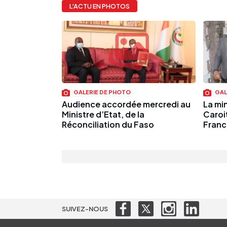
L'ACTU EN PHOTOS
GALERIE DE PHOTO
GAL
Audience accordée mercredi au
La mi
Ministre d’Etat, de la
Caroi
Réconciliation du Faso
France
SUIVEZ-NOUS