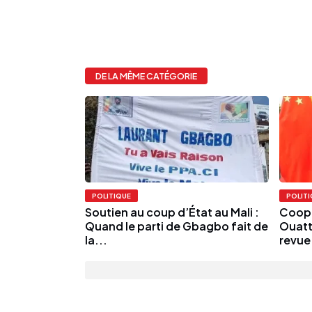
DE LA MÊME CATÉGORIE
POLITIQUE
POLIT
Soutien au coup d’État au Mali :
Coopé
Quand le parti de Gbagbo fait de
Ouatt
la...
revue