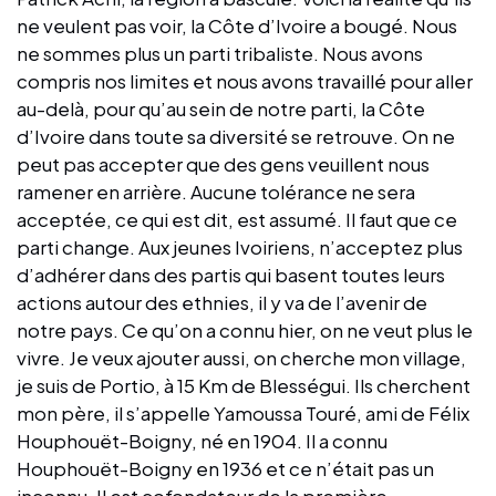
ne veulent pas voir, la Côte d’Ivoire a bougé. Nous
ne sommes plus un parti tribaliste. Nous avons
compris nos limites et nous avons travaillé pour aller
au-delà, pour qu’au sein de notre parti, la Côte
d’Ivoire dans toute sa diversité se retrouve. On ne
peut pas accepter que des gens veuillent nous
ramener en arrière. Aucune tolérance ne sera
acceptée, ce qui est dit, est assumé. Il faut que ce
parti change. Aux jeunes Ivoiriens, n’acceptez plus
d’adhérer dans des partis qui basent toutes leurs
actions autour des ethnies, il y va de l’avenir de
notre pays. Ce qu’on a connu hier, on ne veut plus le
vivre. Je veux ajouter aussi, on cherche mon village,
je suis de Portio, à 15 Km de Blességui. Ils cherchent
mon père, il s’appelle Yamoussa Touré, ami de Félix
Houphouët-Boigny, né en 1904. Il a connu
Houphouët-Boigny en 1936 et ce n’était pas un
inconnu. Il est cofondateur de la première