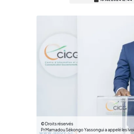
© Droits réservés
Pr Mamadou Sékongo Yassongui a appelé les Ivoi