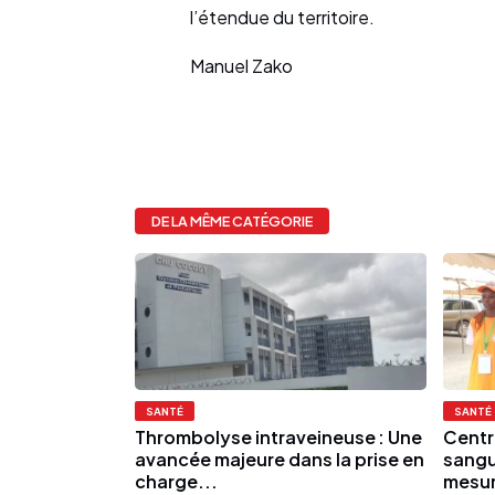
l’étendue du territoire.
Manuel Zako
DE LA MÊME CATÉGORIE
SANTÉ
SANTÉ
Thrombolyse intraveineuse : Une
Centr
avancée majeure dans la prise en
sangu
charge...
mesur