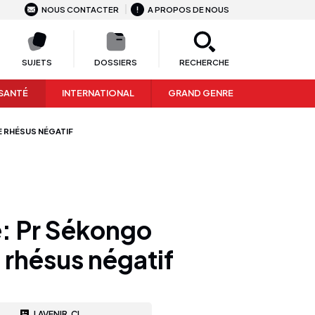
NOUS CONTACTER
A PROPOS DE NOUS
SUJETS
DOSSIERS
RECHERCHE
SANTÉ
INTERNATIONAL
GRAND GENRE
E RHÉSUS NÉGATIF
e: Pr Sékongo
 rhésus négatif
LAVENIR.CI