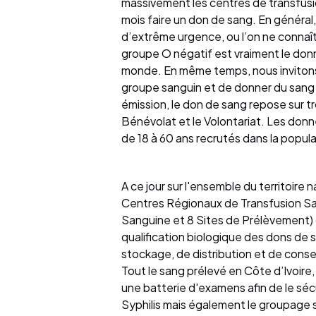
massivement les centres de transfusio
mois faire un don de sang. En général, 
d’extrême urgence, ou l’on ne connaît
groupe O négatif est vraiment le donn
monde. En même temps, nous invitons 
groupe sanguin et de donner du sang »
émission, le don de sang repose sur tr
Bénévolat et le Volontariat. Les do
de 18 à 60 ans recrutés dans la popul
A ce jour sur l'ensemble du territoire 
Centres Régionaux de Transfusion S
Sanguine et 8 Sites de Prélèvement) 
qualification biologique des dons de 
stockage, de distribution et de consei
Tout le sang prélevé en Côte d’Ivoire
une batterie d'examens afin de le sécu
Syphilis mais également le groupage