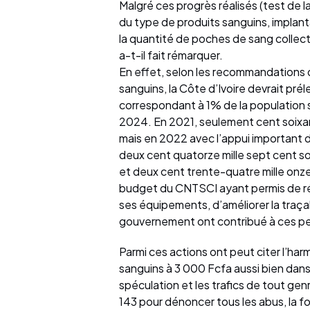
Malgré ces progrès réalisés (test de 
du type de produits sanguins, implant
la quantité de poches de sang collec
a-t-il fait rémarquer.
En effet, selon les recommandations 
sanguins, la Côte d’Ivoire devrait p
correspondant à 1% de la population s
2024. En 2021, seulement cent soixant
mais en 2022 avec l’appui important d
deux cent quatorze mille sept cent s
et deux cent trente-quatre mille onze
budget du CNTSCI ayant permis de réh
ses équipements, d’améliorer la traçab
gouvernement ont contribué à ces p
Parmi ces actions ont peut citer l’har
sanguins à 3 000 Fcfa aussi bien dans 
spéculation et les trafics de tout gen
143 pour dénoncer tous les abus, la f