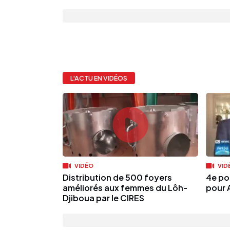
L'ACTU EN VIDÉOS
VIDÉO
VID
Distribution de 500 foyers
4e pon
améliorés aux femmes du Lôh-
pour 
Djiboua par le CIRES