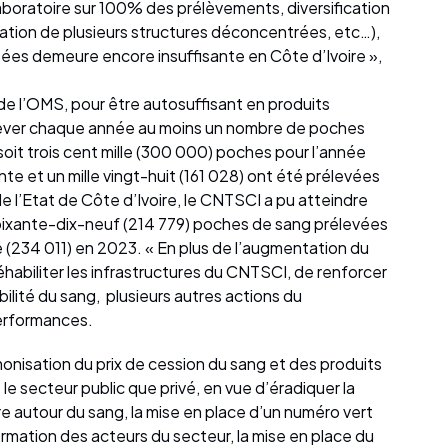
laboratoire sur 100% des prélèvements, diversification
ation de plusieurs structures déconcentrées, etc…),
tées demeure encore insuffisante en Côte d’Ivoire »,
de l’OMS, pour être autosuffisant en produits
rélever chaque année au moins un nombre de poches
oit trois cent mille (300 000) poches pour l’année
e et un mille vingt-huit (161 028) ont été prélevées
e l’Etat de Côte d’Ivoire, le CNTSCI a pu atteindre
oixante-dix-neuf (214 779) poches de sang prélevées
 (234 011) en 2023. « En plus de l’augmentation du
abiliter les infrastructures du CNTSCI, de renforcer
ilité du sang, plusieurs autres actions du
erformances.
monisation du prix de cession du sang et des produits
le secteur public que privé, en vue d’éradiquer la
re autour du sang, la mise en place d’un numéro vert
ormation des acteurs du secteur, la mise en place du