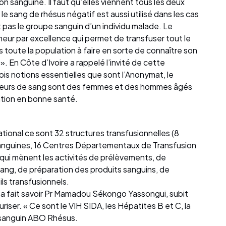
n sanguine. Il faut qu’elles viennent tous les deux
le sang de rhésus négatif est aussi utilisé dans les cas
 pas le groupe sanguin d’un individu malade. Le
eur par excellence qui permet de transfuser tout le
toute la population à faire en sorte de connaître son
. En Côte d’Ivoire a rappelé l’invité de cette
ois notions essentielles que sont l’Anonymat, le
nneurs de sang sont des femmes et des hommes âgés
ation en bonne santé.
national ce sont 32 structures transfusionnelles (8
anguines, 16 Centres Départementaux de Transfusion
qui mènent les activités de prélèvements, de
sang, de préparation des produits sanguins, de
ls transfusionnels.
, a fait savoir Pr Mamadou Sékongo Yassongui, subit
riser. « Ce sont le VIH SIDA, les Hépatites B et C, la
 sanguin ABO Rhésus.