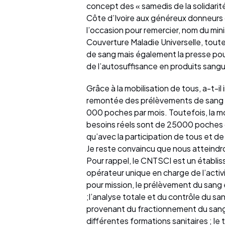
concept des « samedis de la solidarit
Côte d’Ivoire aux généreux donneurs de
l’occasion pour remercier, nom du mini
Couverture Maladie Universelle, tout
de sang mais également la presse pou
de l’autosuffisance en produits sangu
Grâce à la mobilisation de tous, a-t-
remontée des prélèvements de sang
000 poches par mois. Toutefois, la mo
besoins réels sont de 25000 poches d
qu’avec la participation de tous et de
Je reste convaincu que nous atteindron
Pour rappel, le CNTSCI est un établiss
opérateur unique en charge de l’activi
pour mission, le prélèvement du sang
;l’analyse totale et du contrôle du san
provenant du fractionnement du sang 
différentes formations sanitaires ; l