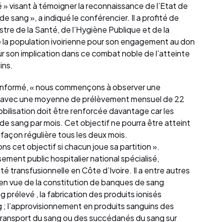
é » visant à témoigner la reconnaissance de l’Etat de
 sang », a indiqué le conférencier. Il a profité de
stre de la Santé, de l’Hygiène Publique et de la
e la population ivoirienne pour son engagement au don
r son implication dans ce combat noble de l’atteinte
ins.
il informé, « nous commençons à observer une
 avec une moyenne de prélèvement mensuel de 22
bilisation doit être renforcée davantage car les
e sang par mois. Cet objectif ne pourra être atteint
 façon régulière tous les deux mois.
s cet objectif si chacun joue sa partition ».
ement public hospitalier national spécialisé,
té transfusionnelle en Côte d’Ivoire. Il a entre autres
 en vue de la constitution de banques de sang
g prélevé , la fabrication des produits ionisés
; l’approvisionnement en produits sanguins des
e transport du sang ou des succédanés du sang sur